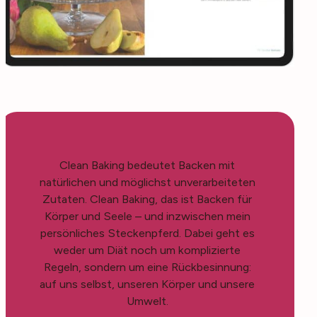
Clean Baking bedeutet Backen mit
natürlichen und möglichst unverarbeiteten
Zutaten. Clean Baking, das ist Backen für
Körper und Seele – und inzwischen mein
persönliches Steckenpferd. Dabei geht es
weder um Diät noch um komplizierte
Regeln, sondern um eine Rückbesinnung:
auf uns selbst, unseren Körper und unsere
Umwelt.