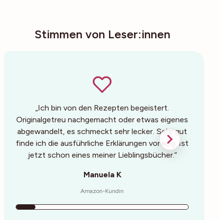
Stimmen von Leser:innen
„Ich bin von den Rezepten begeistert.
„Ein 
Originalgetreu nachgemacht oder etwas eigenes
Backens
abgewandelt, es schmeckt sehr lecker. Sehr gut
waren s
finde ich die ausführliche Erklärungen vorweg. Ist
Buch au
jetzt schon eines meiner Lieblingsbücher.“
Manuela K
Amazon-Kundin