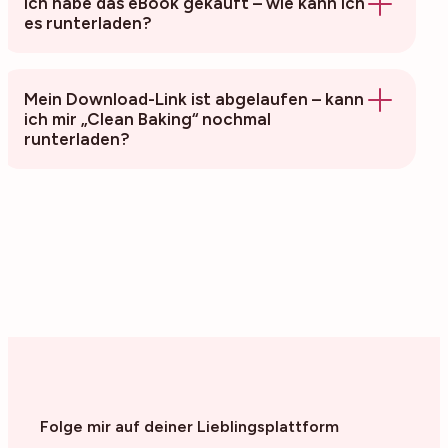
Ich habe das eBook gekauft – wie kann ich
es runterladen?
Mein Download-Link ist abgelaufen – kann
ich mir „Clean Baking“ nochmal
runterladen?
https://backenmachtgluecklich.my-
ablefy.com/s/backenmachtgluecklich/sign_in
Folge mir auf deiner Lieblingsplattform