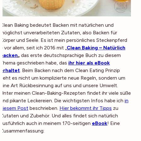
Clean Baking bedeutet Backen mit natürlichen und
möglichst unverarbeiteten Zutaten, also Backen für
Körper
und
Seele. Es ist mein persönliches Steckenpferd
– vor allem, seit ich 2016 mit „
Clean Baking – Natürlich
backen
„
das erste deutschsprachige Buch zu diesem
Thema geschrieben habe, das
ihr hier als eBook
erhaltet
. Beim Backen nach dem Clean Eating Prinzip
geht es nicht um komplizierte neue Regeln, sondern um
eine Art Rückbesinnung auf uns und unsere Umwelt.
Unter meinen Clean-Baking-Rezepten findet ihr viele süße
und pikante Leckereien. Die wichtigsten Infos habe ich
in
diesem Post
beschrieben.
Hier bekommt ihr Tipps
zu
Zutaten und Zubehör. Und alles findet sich natürlich
ausführlich auch in meinem 170-seitigen
eBook
! Eine
Zusammenfassung: