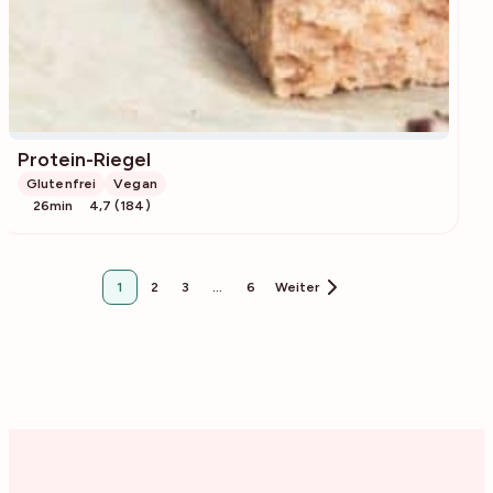
Protein-Riegel
Glutenfrei
Vegan
26min
4,7 (184)
1
2
3
…
6
Weiter