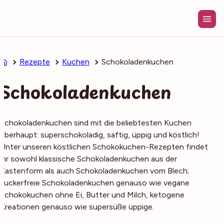
Zum
Inhalt
springen
Rezepte
Kuchen
Schokoladenkuchen
Schokoladenkuchen
Schokoladenkuchen sind mit die beliebtesten Kuchen
überhaupt: superschokoladig, saftig, üppig und köstlich!
Unter unseren köstlichen Schokokuchen-Rezepten findet
ihr sowohl klassische Schokoladenkuchen aus der
Kastenform als auch Schokoladenkuchen vom Blech;
zuckerfreie Schokoladenkuchen genauso wie vegane
Schokokuchen ohne Ei, Butter und Milch, ketogene
Kreationen genauso wie supersüße üppige.