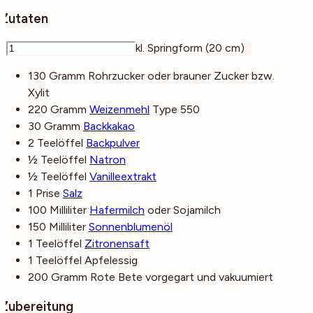
Zutaten
–
kl. Springform (20 cm)
+
130
Gramm
Rohrzucker
oder brauner Zucker bzw.
Xylit
220
Gramm
Weizenmehl
Type 550
30
Gramm
Backkakao
2
Teelöffel
Backpulver
½
Teelöffel
Natron
½
Teelöffel
Vanilleextrakt
1
Prise
Salz
100
Milliliter
Hafermilch
oder Sojamilch
150
Milliliter
Sonnenblumenöl
1
Teelöffel
Zitronensaft
1
Teelöffel
Apfelessig
200
Gramm
Rote Bete
vorgegart und vakuumiert
Zubereitung