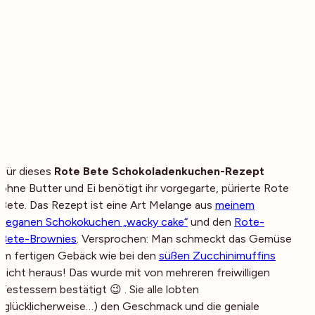
Für dieses
Rote Bete Schokoladenkuchen-Rezept
ohne Butter und Ei benötigt ihr vorgegarte, pürierte Rote
Bete. Das Rezept ist eine Art Melange aus
meinem
veganen Schokokuchen „wacky cake“
und den
Rote-
Bete-Brownies
. Versprochen: Man schmeckt das Gemüse
im fertigen Gebäck wie bei den
süßen Zucchinimuffins
nicht heraus! Das wurde mit von mehreren freiwilligen
Testessern bestätigt 😉 . Sie alle lobten
(glücklicherweise…) den Geschmack und die geniale