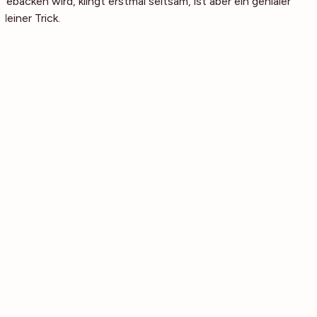
gebacken wird, klingt erstmal seltsam, ist aber ein genialer
kleiner Trick.