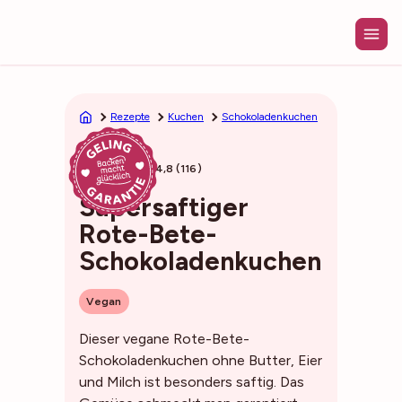
Zum
Inhalt
springen
Rezepte
Kuchen
Schokoladenkuchen
50min
4,8 (116)
Supersaftiger
Rote-Bete-
Schokoladenkuchen
Vegan
Dieser vegane Rote-Bete-
Schokoladenkuchen ohne Butter, Eier
und Milch ist besonders saftig. Das