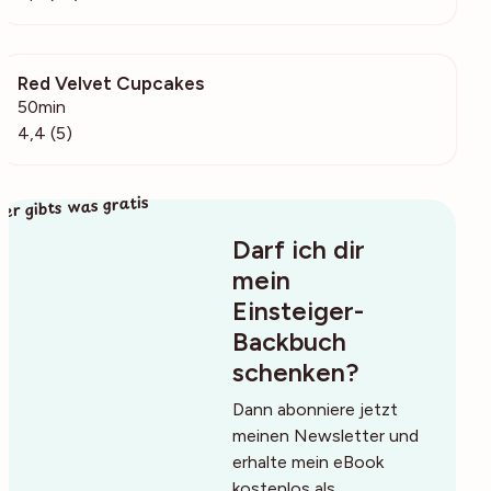
Red Velvet Cupcakes
174
50min
4,4 (5)
ier gibts was gratis
Darf ich dir
mein
Einsteiger-
Backbuch
schenken?
Dann abonniere jetzt
meinen Newsletter und
erhalte mein eBook
kostenlos als