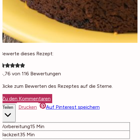
Bewerte dieses Rezept:
4,76
von
116
Bewertungen
Klicke zum Bewerten des Rezeptes auf die Sterne.
Zu den Kommentaren
Drucken
Auf Pinterest speichern
Teilen
Minuten
Vorbereitung
15
Min
Minuten
Backzeit
35
Min