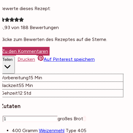
Bewerte dieses Rezept:
4,93
von
188
Bewertungen
Klicke zum Bewerten des Rezeptes auf die Sterne.
Zu den Kommentaren
Drucken
Auf Pinterest speichern
Teilen
Minuten
Vorbereitung
15
Min
Minuten
Backzeit
55
Min
Stunden
Gehzeit
12
Std
Zutaten
–
großes Brot
+
400
Gramm
Weizenmehl
Type 405