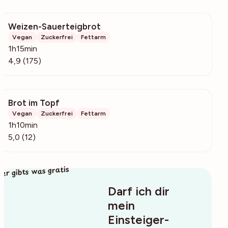
Weizen-Sauerteigbrot
8491
Vegan
Zuckerfrei
Fettarm
1h15min
4,9 (175)
Brot im Topf
266
Vegan
Zuckerfrei
Fettarm
1h10min
5,0 (12)
ier gibts was gratis
Darf ich dir
mein
Einsteiger-