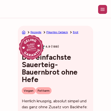
Zum
Inhalt
springen
Rezepte
Pikantes Gebäck
Brot
1h10min
4,9 (188)
Das einfachste
Sauerteig-
Bauernbrot ohne
Hefe
Vegan
Fettarm
Herrlich knusprig, absolut simpel und
das ganz ohne Zusatz von Backhefe: