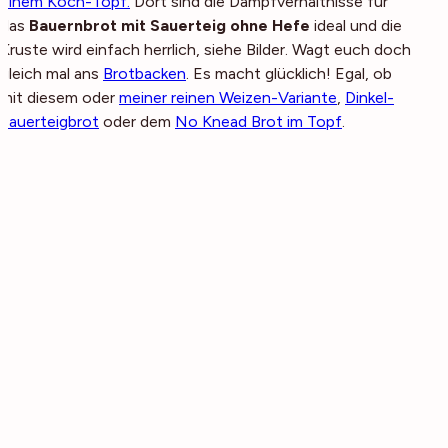
einem Koch-Topf.
Dort sind die Dampfverhältnisse für
das
Bauernbrot mit Sauerteig ohne Hefe
ideal und die
Kruste wird einfach herrlich, siehe Bilder. Wagt euch doch
gleich mal ans
Brotbacken
. Es macht glücklich! Egal, ob
mit diesem oder
meiner reinen Weizen-Variante
,
Dinkel-
Sauerteigbrot
oder dem
No Knead Brot im Topf
.