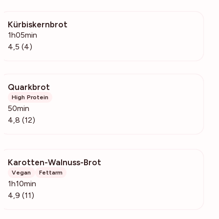
Kürbiskernbrot
125
1h05min
4,5 (4)
Quarkbrot
1466
High Protein
50min
4,8 (12)
Karotten-Walnuss-Brot
601
Vegan
Fettarm
1h10min
4,9 (11)