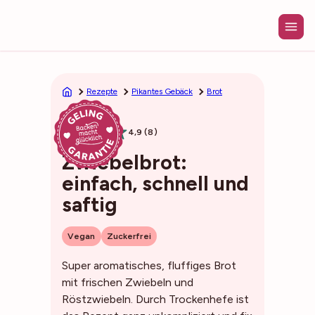
Zum
Inhalt
springen
Rezepte
Pikantes Gebäck
Brot
1h15min
4,9 (8)
Zwiebelbrot:
einfach, schnell und
saftig
Vegan
Zuckerfrei
Super aromatisches, fluffiges Brot
mit frischen Zwiebeln und
Röstzwiebeln. Durch Trockenhefe ist