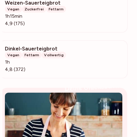
Weizen-Sauerteigbrot
8491
Vegan
Zuckerfrei
Fettarm
1h15min
4,9 (175)
Dinkel-Sauerteigbrot
37.1k
Vegan
Fettarm
Vollwertig
1h
4,8 (372)
Deine Glücksbäckerin