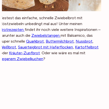
Testest das einfache, schnelle Zwiebelbrot mit
Röstzwiebeln unbedingt mal aus! Unter meinen
Brotrezepten
findet ihr noch viele weitere Inspirationen –
darunter auch die
Zwiebelstangen
mit Balsamico, das
super schnelle
Quarkbrot
,
Buttermilchbrot
,
Nussbrot
,
Weißbrot
,
Sauerteigbrot mit Haferflocken
,
Kartoffelbrot
oder
Kräuter-Zupfbrot
. Oder wie wäre es mal mit
veganem Zwiebelkuchen
?