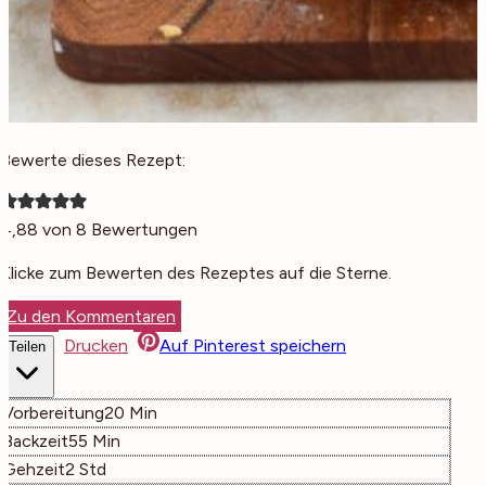
Bewerte dieses Rezept:
4,88
von
8
Bewertungen
Klicke zum Bewerten des Rezeptes auf die Sterne.
Zu den Kommentaren
Drucken
Auf Pinterest speichern
Teilen
Minuten
Vorbereitung
20
Min
Minuten
Backzeit
55
Min
Stunden
Gehzeit
2
Std