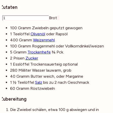
Zutaten
–
Brot
+
100
Gramm
Zwiebeln
geputzt gewogen
1
Teelöffel
Olivenöl
oder Rapsöl
400
Gramm
Weizenmehl
100
Gramm
Roggenmehl
oder Vollkorndinkel/weizen
5
Gramm
Trockenhefe
¾ Pck.
2
Prisen
Zucker
1
Esslöffel
Trockensauerteig
optional
280
Mililiter
Wasser
lauwarm, grob
40
Gramm
Butter
weich, oder Margarine
1 ½
Teelöffel
Salz
bis zu 2 nach Geschmack
60
Gramm
Röstzwiebeln
Zubereitung
Die Zwiebel schälen, etwa 100 g abwiegen und in