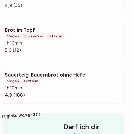
4,9 (35)
Brot im Topf
266
Vegan
Zuckerfrei
Fettarm
1h10min
5,0 (12)
Sauerteig-Bauernbrot ohne Hefe
10.2k
Vegan
Fettarm
1h10min
4,9 (188)
ier gibts was gratis
Darf ich dir