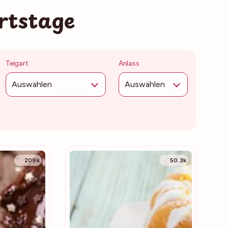
rtstage
Teigart
Anlass
Auswählen
Auswählen
209k
50.3k