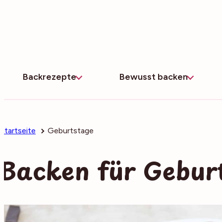
Zum
Inhalt
springen
Backrezepte
Bewusst backen
Startseite
Geburtstage
Backen für Gebur