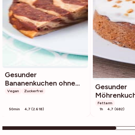
Gesunder
Bananenkuchen ohne
Gesunder
Zucker
Vegan
Zuckerfrei
Möhrenkuc
Fettarm
50min
4,7 (2.618)
1h
4,7 (682)