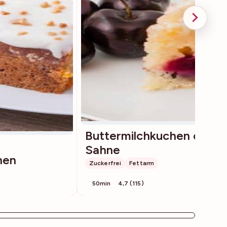
Buttermilchkuchen ohne
Sahne
hen
Zuckerfrei
Fettarm
50min
4,7 (115)