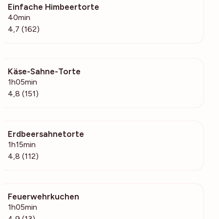
Einfache Himbeertorte
3261
40min
4,7 (162)
Käse-Sahne-Torte
3904
1h05min
4,8 (151)
Erdbeersahnetorte
5920
1h15min
4,8 (112)
Feuerwehrkuchen
721
1h05min
4,9 (13)