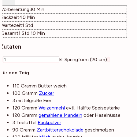
Minuten
Vorbereitung
30
Min
Minuten
Backzeit
40
Min
Stunde
Wartezeit
1
Std
Stunde
Minuten
Gesamt
1
Std
10
Min
Zutaten
–
kl. Springform (20 cm)
+
Für den Teig
110
Gramm
Butter
weich
100
Gramm
Zucker
3
mittelgroße
Eier
120
Gramm
Weizenmehl
evtl. Hälfte Speisestärke
120
Gramm
gemahlene Mandeln
oder Haselnüsse
3
Teelöffel
Backpulver
90
Gramm
Zartbitterschokolade
geschmolzen