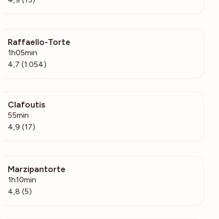
Raffaello-Torte
70.2k
1h05min
4,7 (1.054)
Clafoutis
760
55min
4,9 (17)
Marzipantorte
452
1h10min
4,8 (5)