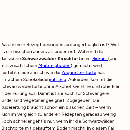
Warum mein Rezept besonders anfängertauglich ist? Weil
es ein bisschen anders als andere ist. Während die
klassische
Schwarzwälder Kirschtorte
mit
Biskuit
(und
teils zusätzlichem
Mürbteigboden
) gemacht wird,
besteht diese ähnlich wie die
Yogurette-Torte
aus
einfachem Schokoladen
rührteig
. Außerdem kommt die
Schwarzwäldertorte ohne Alkohol, Gelatine und rohe Eier
in der Füllung aus. Damit ist sie auch für Schwangere,
Kinder und Vegetarier geeignet. Zugegeben: Die
Zubereitung braucht schon ein bisschen Zeit – wenn
auch im Vergleich zu anderen Rezepten geradezu wenig.
Noch schneller geht´s nur, wenn ihr die Schwarzwälder
Kirschtorte mit gekauftem Boden macht. In diesem Fall