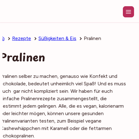
Zum
Inhalt
springen
Rezepte
Süßigkeiten & Eis
Pralinen
Pralinen
Pralinen selber zu machen, genauso wie Konfekt und
Schokolade, bedeutet unheimlich viel Spaß! Und es muss
auch gar nicht kompliziert sein. Wir haben für euch
einfache Pralinenrezepte zusammengestellt, die
bestimmt jedem gelingen. Alle, die es vegan, kalorienarm
oder leichter mögen, können unsere gesunden
Pralinenvarianten testen, zum Beispiel vegane
Cashewhäppchen mit Karamell oder die fettarmen
Schokopralinen.