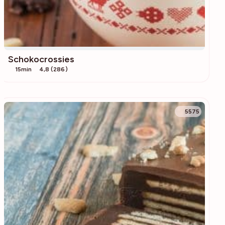
Schokocrossies
15min
4,8 (286)
5575