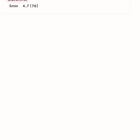
5min
4,7 (76)