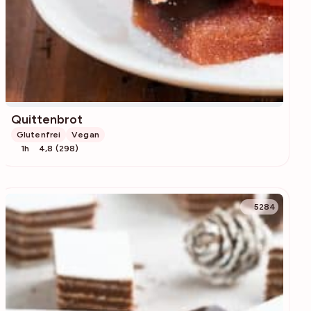
Quittenbrot
Glutenfrei
Vegan
1h
4,8 (298)
5284