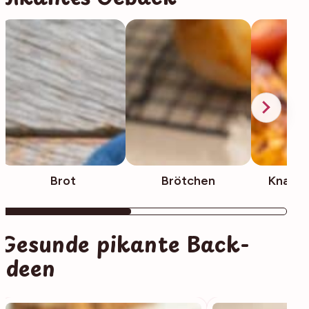
Brot
Brötchen
Knabb
Gesunde pikante Back-
Ideen