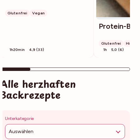
Glutenfrei
Vegan
Protein-Bro
Glutenfrei
High Pr
1h20min
4,9 (33)
1h
5,0 (6)
Alle herzhaften
Backrezepte
Unterkategorie
Auswählen