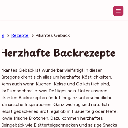
Zum
Inhalt
springen
Rezepte
Pikantes Gebäck
Herzhafte Backrezepte
Pikantes Gebäck ist wunderbar vielfältig! In dieser
Kategorie dreht sich alles um herzhafte Köstlichkeiten.
Denn auch wenn Kuchen, Kekse und Co köstlich sind,
darf´s manchmal etwas Deftiges sein. Unter unseren
pikanten Backrezepten findet ihr ganz unterschiedliche
kulinarische Inspirationen: Ganz wichtig sind natürlich
selbst gebackenes Brot, egal ob mit Sauerteig oder Hefe,
sowie frische Brötchen. Dazu kommen herzhaftes
Kleingebäck wie Blätterteigschnecken und salzige Snacks