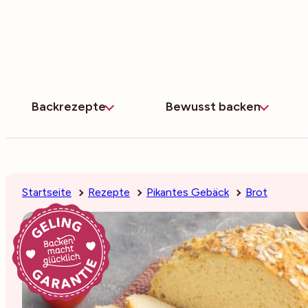
Zum
Inhalt
springen
Backrezepte
Bewusst backen
Startseite
Rezepte
Pikantes Gebäck
Brot