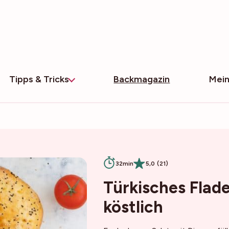
Tipps & Tricks
Backmagazin
Mein
32min
5,0 (21)
Türkisches Flade
köstlich