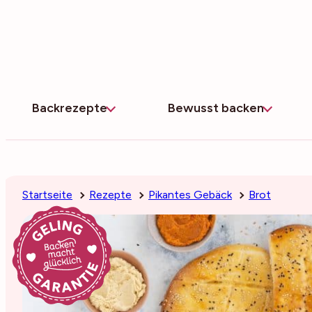
Zum
Inhalt
springen
Backrezepte
Bewusst backen
Startseite
Rezepte
Pikantes Gebäck
Brot