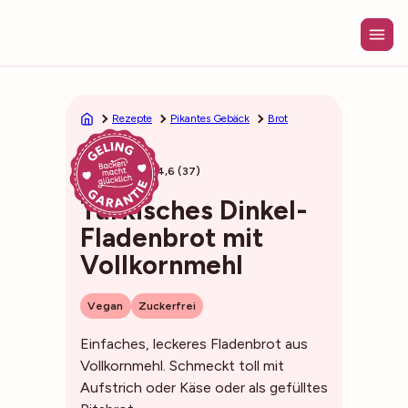
Zum
Inhalt
springen
Rezepte
Pikantes Gebäck
Brot
35min
4,6 (37)
Türkisches Dinkel-
Fladenbrot mit
Vollkornmehl
Vegan
Zuckerfrei
Einfaches, leckeres Fladenbrot aus
Vollkornmehl. Schmeckt toll mit
Aufstrich oder Käse oder als gefülltes