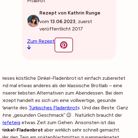
Pitabrot
Rezept von Kathrin Runge
vom
13.06.2023
, zuerst
veröffentlicht 2017
Zum Rezept
Dieses köstliche Dinkel-Fladenbrot ist einfach zubereitet
und mal etwas anderes als der klassische Brotlaib – eine
unserer liebsten Alternativen zum Abendessen. Bei dem
Rezept handelt es sich um eine vollwertige, gesunde
Variante des
Türkisches Fladenbrot
s. Und das Beste: Ganz
ohne „gesunden Geschmack“ 😉 . Natürlich braucht der
Hefeteig
etwas Zeit zum Gehen. Ansonsten ist das
Dinkel-Fladenbrot
aber wirklich sehr schnell gemacht.
Wer den Teig am spätenNachmittag zusammenknetet,