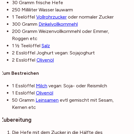
30
Gramm
frische Hefe
250
Milliliter
Wasser
lauwarm
1
Teelöffel
Vollrohrzucker
oder normaler Zucker
300
Gramm
Dinkelvollkornmehl
200
Gramm
Weizenvollkornmehl
oder Emmer,
Roggen etc
1 ½
Teelöffel
Salz
2
Esslöffel
Joghurt
vegan: Sojajoghurt
2
Esslöffel
Olivenöl
Zum Bestreichen
1
Esslöffel
Milch
vegan: Soja- oder Reismilch
1
Esslöffel
Olivenöl
50
Gramm
Leinsamen
evtl gemischt mit Sesam,
Kernen etc
Zubereitung
Die Hefe mit dem Zucker in die Hälfte des