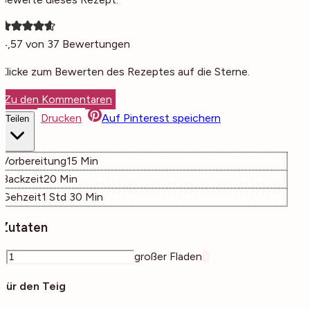
4,57
von
37
Bewertungen
Klicke zum Bewerten des Rezeptes auf die Sterne.
Zu den Kommentaren
Drucken
Auf Pinterest speichern
Teilen
Minuten
Vorbereitung
15
Min
Minuten
Backzeit
20
Min
Stunde
Minuten
Gehzeit
1
Std
30
Min
Zutaten
–
großer Fladen
+
Für den Teig