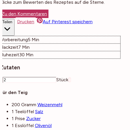
Klicke zum Bewerten des Rezeptes auf die Sterne.
Zu den Kommentaren
Drucken
Auf Pinterest speichern
Teilen
Minuten
Vorbereitung
5
Min
Minuten
Backzeit
7
Min
Minuten
Ruhezeit
30
Min
Zutaten
–
Stück
+
Für den Teig
200
Gramm
Weizenmehl
1
Teelöffel
Salz
1
Prise
Zucker
1
Esslöffel
Olivenöl