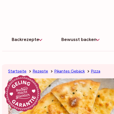
Zum
Inhalt
springen
Backrezepte
Bewusst backen
Startseite
Rezepte
Pikantes Gebäck
Pizza