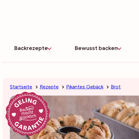
Zum
Inhalt
springen
Backrezepte
Bewusst backen
Startseite
Rezepte
Pikantes Gebäck
Brot