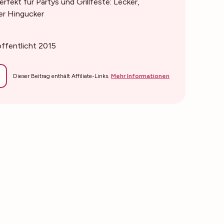
rfekt für Partys und Grillfeste: Lecker,
ter Hingucker
öffentlicht 2015
Dieser Beitrag enthält Affiliate-Links.
Mehr Informationen