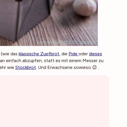
 (wie das
klassische Zupfbrot
, die
Pide
oder
dieses
 man einfach abzupfen, statt es mit einem Messer zu
sehr wie
Stockbrot
. Und Erwachsene sowieso 😉 .