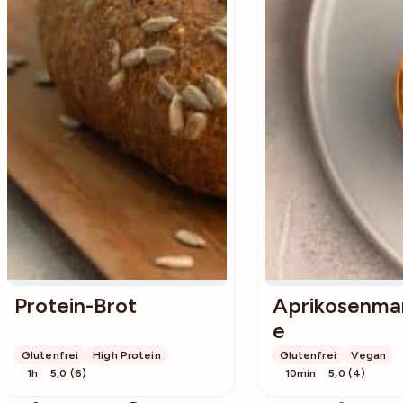
Protein-Brot
Aprikosenma
e
Glutenfrei
High Protein
Glutenfrei
Vegan
1h
5,0 (6)
10min
5,0 (4)