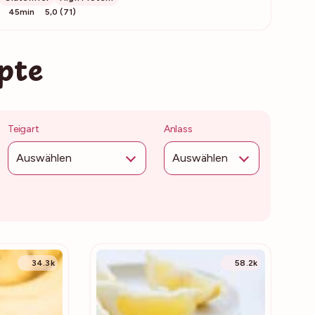
45min
5,0 (71)
pte
Teigart
Anlass
Auswählen
Auswählen
34.3k
58.2k