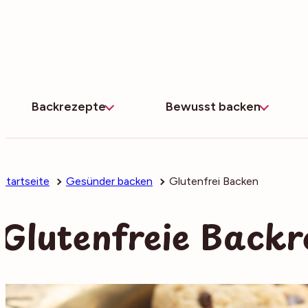
Zum
Inhalt
springen
Backrezepte
Bewusst backen
Startseite
Gesünder backen
Glutenfrei Backen
Glutenfreie Backr