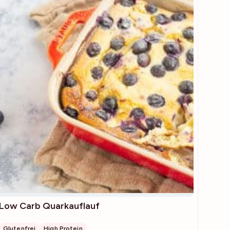
Low Carb Quarkauflauf
Glutenfrei
High Protein