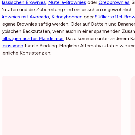
klassischen Brownies
,
Nutella-Brownies
oder
Oreobrownies
. 
Zutaten und die Zubereitung sind ein bisschen ungewöhnlich.
Brownies mit Avocado
,
Kidneybohnen
oder
Süßkartoffel-Brow
vegane Brownies saftig werden. Oder auf Datteln und Banan
typischen Backzutaten, wenn auch in einer spannenden Zusam
selbstgemachtes Mandelmus
. Dazu kommen unter anderem Ka
Leinsamen
für die Bindung. Mögliche Alternativzutaten wie im
herrliche Konsistenz an: