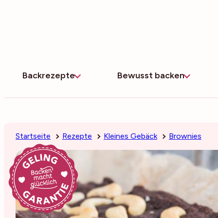
Zum
Inhalt
springen
Backrezepte
Bewusst backen
Startseite
Rezepte
Kleines Gebäck
Brownies