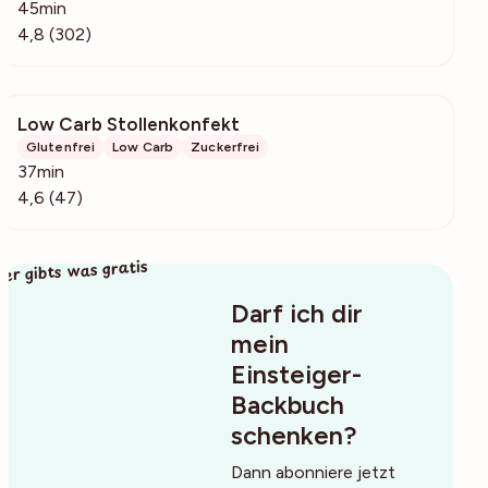
45min
4,8 (302)
Low Carb Stollenkonfekt
5319
Glutenfrei
Low Carb
Zuckerfrei
37min
4,6 (47)
ier gibts was gratis
Darf ich dir
mein
Einsteiger-
Backbuch
schenken?
Dann abonniere jetzt