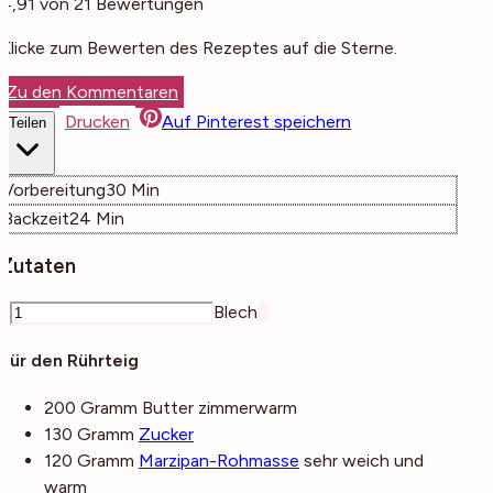
4,91
von
21
Bewertungen
Klicke zum Bewerten des Rezeptes auf die Sterne.
Zu den Kommentaren
Drucken
Auf Pinterest speichern
Teilen
Minuten
Vorbereitung
30
Min
Minuten
Backzeit
24
Min
Zutaten
–
Blech
+
Für den Rührteig
200
Gramm
Butter
zimmerwarm
130
Gramm
Zucker
120
Gramm
Marzipan-Rohmasse
sehr weich und
warm