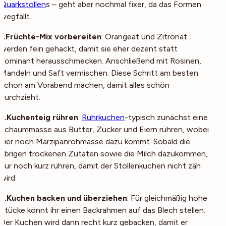
Quarkstollen
s – geht aber nochmal fixer, da das Formen
wegfällt.
1.Früchte-Mix vorbereiten
: Orangeat und Zitronat
werden fein gehackt, damit sie eher dezent statt
dominant herausschmecken. Anschließend mit Rosinen,
Mandeln und Saft vermischen. Diese Schritt am besten
schon am Vorabend machen, damit alles schön
durchzieht.
2.Kuchenteig rühren
:
Rührkuchen
-typisch zunächst eine
Schaummasse aus Butter, Zucker und Eiern rühren, wobei
hier noch Marzipanrohmasse dazu kommt. Sobald die
übrigen trockenen Zutaten sowie die Milch dazukommen,
nur noch kurz rühren, damit der Stollenkuchen nicht zäh
wird.
3.Kuchen backen und überziehen
: Für gleichmäßig hohe
Stücke könnt ihr einen Backrahmen auf das Blech stellen.
Der Kuchen wird dann recht kurz gebacken, damit er