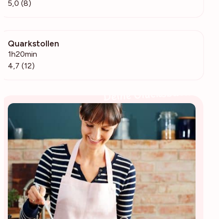
5,0 (8)
Quarkstollen
313
1h20min
4,7 (12)
Deine Glücksbäckerin