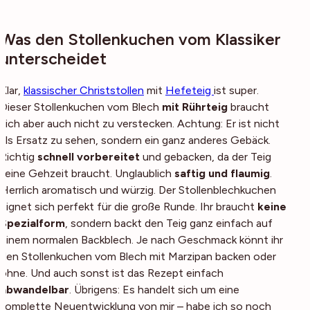
Was den Stollenkuchen vom Klassiker
unterscheidet
Klar,
klassischer Christstollen
mit
Hefeteig
ist super.
Dieser Stollenkuchen vom Blech
mit Rührteig
braucht
sich aber auch nicht zu verstecken. Achtung: Er ist nicht
als Ersatz zu sehen, sondern ein ganz anderes Gebäck.
Richtig
schnell vorbereitet
und gebacken, da der Teig
keine Gehzeit braucht. Unglaublich
saftig und flaumig
.
Herrlich aromatisch und würzig. Der Stollenblechkuchen
eignet sich perfekt für die große Runde. Ihr braucht
keine
Spezialform
, sondern backt den Teig ganz einfach auf
einem normalen Backblech. Je nach Geschmack könnt ihr
den Stollenkuchen vom Blech mit Marzipan backen oder
ohne. Und auch sonst ist das Rezept einfach
abwandelbar
. Übrigens: Es handelt sich um eine
komplette Neuentwicklung von mir – habe ich so noch