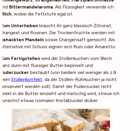
und
Bittermandelaroma
. Als Flüssigkeit verwende ich
Milch
, wobei die Fettstufe egal ist.
Zum Unterheben
braucht ihr ganz klassisch Zitronat,
Orangeat und Rosinen. Die Trockenfrüchte werden mit
gehackten Mandeln
sowie Orangensaft gemischt. Als
Alternative mit Schuss eignen sich Rum oder Amaretto.
Zum Fertigstellen
wird der Stollenkuchen vom Blech
ganz dünn mit flüssiger Butter bepinselt und
Puderzucker
bestäubt (von beidem viel weniger als z.B.
beim
Stollenkonfekt
, da der Stollen-Rührkuchen ja nicht
konserviert werden soll). Damit der Puderzucker nicht
direkt in die Butter einzieht und matschig wird, streue ich
zunächst etwas normalen Kristallzucker drüber.