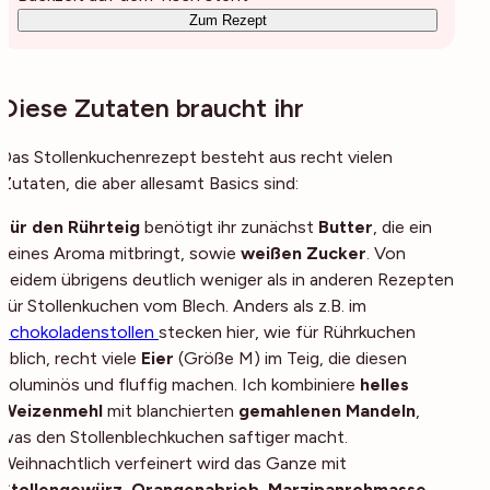
Zum Rezept
Diese Zutaten braucht ihr
Das Stollenkuchenrezept besteht aus recht vielen
Zutaten, die aber allesamt Basics sind:
Für den Rührteig
benötigt ihr zunächst
Butter
, die ein
feines Aroma mitbringt, sowie
weißen Zucker
. Von
beidem übrigens deutlich weniger als in anderen Rezepten
für Stollenkuchen vom Blech. Anders als z.B. im
Schokoladenstollen
stecken hier, wie für Rührkuchen
üblich, recht viele
Eier
(Größe M) im Teig, die diesen
voluminös und fluffig machen. Ich kombiniere
helles
Weizenmehl
mit blanchierten
gemahlenen Mandeln
,
was den Stollenblechkuchen saftiger macht.
Weihnachtlich verfeinert wird das Ganze mit
Stollengewürz
,
Orangenabrieb
,
Marzipanrohmasse