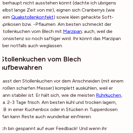
überhaupt nicht ausstehen könnt (dachte ich übrigens
selbst lange Zeit von mir), eignen sich Cranberrys (wie
beim
Quakstollenkonfekt
) sowie klein gehackte Soft-
Aprikosen bzw. -Pflaumen. Am besten schmeckt der
Stollenkuchen vom Blech mit
Marzipan
; auch, weil die
Konsistenz so noch saftiger wird. Ihr könnt das Marzipan
aber notfalls auch weglassen.
Stollenkuchen vom Blech
aufbewahren
Lasst den Stollenkuchen vor dem Anschneiden (mit einem
großen scharfen Messer) komplett auskühlen, weil er
dann stabiler ist. Er hält sich, wie die meisten
Rührkuchen
,
ca. 2-3 Tage frisch. Am besten kühl und trocken lagern,
z.B. in einer Kuchenbox oder in Stücken in Tupperdosen.
Man kann Reste auch wunderbar einfrieren.
Ich bin gespannt auf euer Feedback! Und wenn ihr