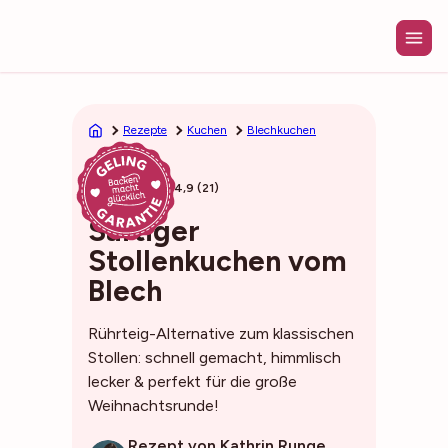
Zum
Inhalt
springen
Rezepte
Kuchen
Blechkuchen
54min
4,9 (21)
Saftiger
Stollenkuchen vom
Blech
Rührteig-Alternative zum klassischen
Stollen: schnell gemacht, himmlisch
lecker & perfekt für die große
Weihnachtsrunde!
Rezept von Kathrin Runge