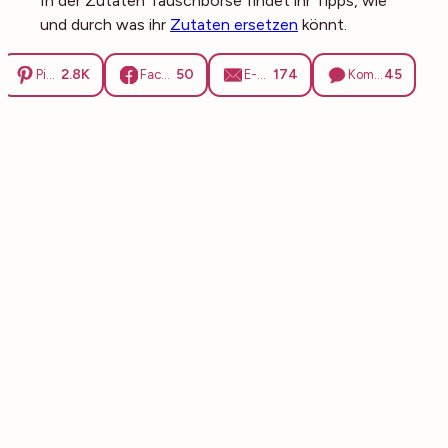
In der Zutaten Tauschbörse findet ihr Tipps, wie
und durch was ihr
Zutaten ersetzen
könnt.
2.8K
50
174
45
Pinterest
Facebook
E-Mail
Kommentare