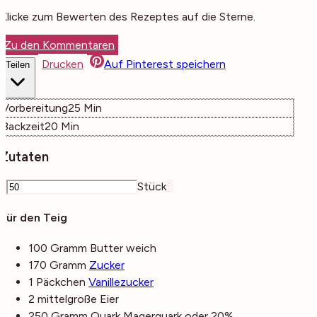
Klicke zum Bewerten des Rezeptes auf die Sterne.
Zu den Kommentaren
Drucken
Auf Pinterest speichern
Teilen
Minuten
Vorbereitung
25
Min
Minuten
Backzeit
20
Min
Zutaten
–
Stück
+
Für den Teig
100
Gramm
Butter
weich
170
Gramm
Zucker
1
Päckchen
Vanillezucker
2
mittelgroße
Eier
250
Gramm
Quark
Magerquark oder 20%