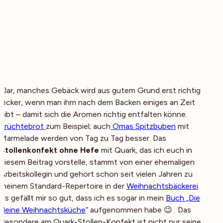
Klar, manches Gebäck wird aus gutem Grund erst richtig
lecker, wenn man ihm nach dem Backen einiges an Zeit
gibt – damit sich die Aromen richtig entfalten könne.
Früchtebrot
zum Beispiel; auch
Omas Spitzbuben
mit
Marmelade werden von Tag zu Tag besser. Das
Stollenkonfekt ohne Hefe
mit Quark, das ich euch in
diesem Beitrag vorstelle, stammt von einer ehemaligen
Arbeitskollegin und gehört schon seit vielen Jahren zu
meinem Standard-Repertoire in der
Weihnachtsbäckerei
.
Es gefällt mir so gut, dass ich es sogar in mein
Buch „Die
kleine Weihnachtsküche
“ aufgenommen habe 😉 . Das
Besondere am Quark-Stollen-Konfekt ist nicht nur seine