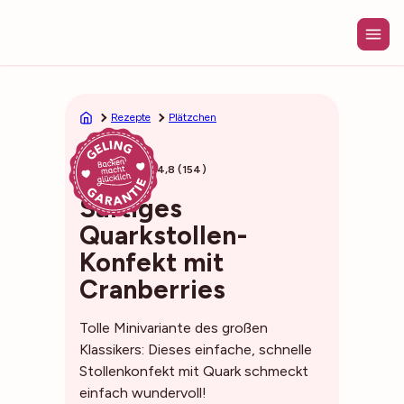
Zum
Inhalt
springen
Rezepte
Plätzchen
45min
4,8 (154)
Saftiges
Quarkstollen-
Konfekt mit
Cranberries
Tolle Minivariante des großen
Klassikers: Dieses einfache, schnelle
Stollenkonfekt mit Quark schmeckt
einfach wundervoll!