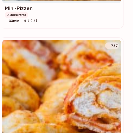
Mini-Pizzen
Zuckerfrei
33min
4,7 (13)
737