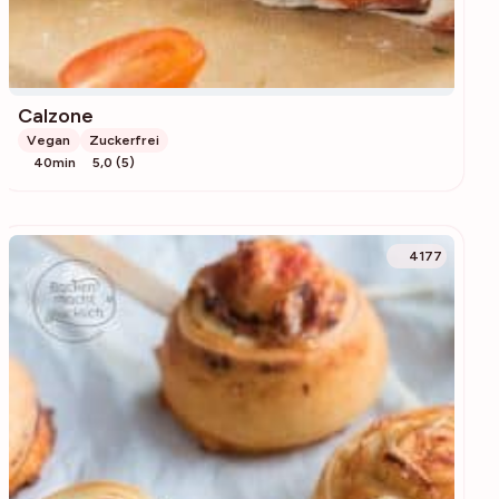
Calzone
Vegan
Zuckerfrei
40min
5,0 (5)
4177