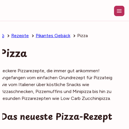
Zum
Inhalt
springen
Rezepte
Pikantes Gebäck
Pizza
Pizza
Leckere Pizzarezepte, die immer gut ankommen!
Angefangen vom einfachen Grundrezept für Pizzateig
wie vom Italiener über köstliche Snacks wie
Pizzaschnecken, Pizzemuffins und Minipizza bis hin zu
gesunden Pizzarezepten wie Low Carb Zucchinipizza.
Das neueste Pizza-Rezept