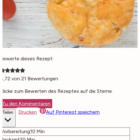
Bewerte dieses Rezept:
4,72
von
21
Bewertungen
Klicke zum Bewerten des Rezeptes auf die Sterne.
Zu den Kommentaren
Drucken
Auf Pinterest speichern
Teilen
Minuten
Vorbereitung
10
Min
Minuten
Backzeit
20
Min