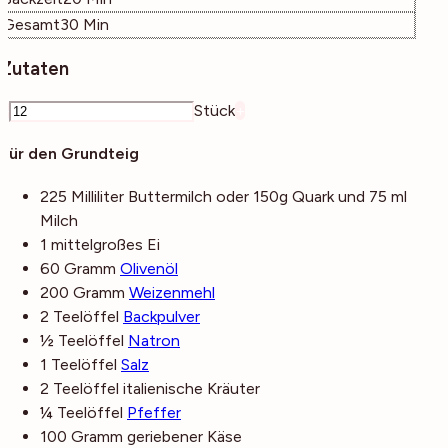
Minuten
Gesamt
30
Min
Zutaten
–
Stück
+
Für den Grundteig
225
Milliliter
Buttermilch
oder 150g Quark und 75 ml
Milch
1
mittelgroßes
Ei
60
Gramm
Olivenöl
200
Gramm
Weizenmehl
2
Teelöffel
Backpulver
½
Teelöffel
Natron
1
Teelöffel
Salz
2
Teelöffel
italienische Kräuter
¼
Teelöffel
Pfeffer
100
Gramm
geriebener Käse