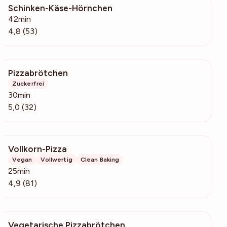
Schinken-Käse-Hörnchen
8295
42min
4,8 (53)
Pizzabrötchen
12.5k
Zuckerfrei
30min
5,0 (32)
Vollkorn-Pizza
4745
Vegan
Vollwertig
Clean Baking
25min
4,9 (81)
Vegetarische Pizzabrötchen
2985