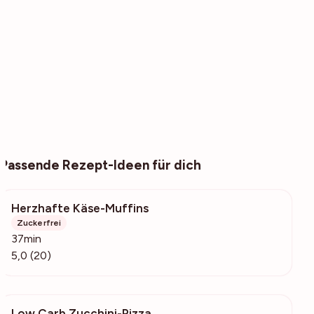
Passende Rezept-Ideen für dich
Herzhafte Käse-Muffins
3732
Zuckerfrei
37min
5,0 (20)
Low Carb Zucchini-Pizza
1210