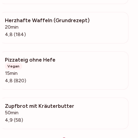
Herzhafte Waffeln (Grundrezept)
17.9k
20min
4,8 (184)
Pizzateig ohne Hefe
15k
Vegan
15min
4,8 (820)
Zupfbrot mit Kräuterbutter
17.7k
50min
4,9 (58)