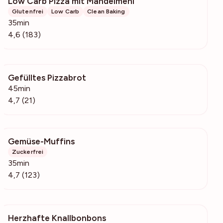
Low Carb Pizza mit Mandelmehl
2715
Glutenfrei
Low Carb
Clean Baking
35min
4,6 (183)
Gefülltes Pizzabrot
737
45min
4,7 (21)
Gemüse-Muffins
2671
Zuckerfrei
35min
4,7 (123)
Herzhafte Knallbonbons
1627