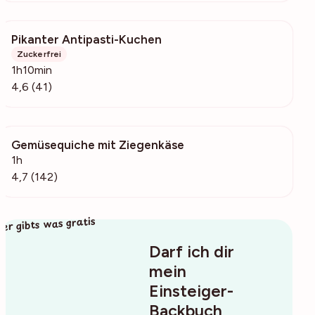
Pikanter Antipasti-Kuchen
1068
Zuckerfrei
1h10min
4,6 (41)
Gemüsequiche mit Ziegenkäse
6000
1h
4,7 (142)
ier gibts was gratis
Darf ich dir
mein
Einsteiger-
Backbuch