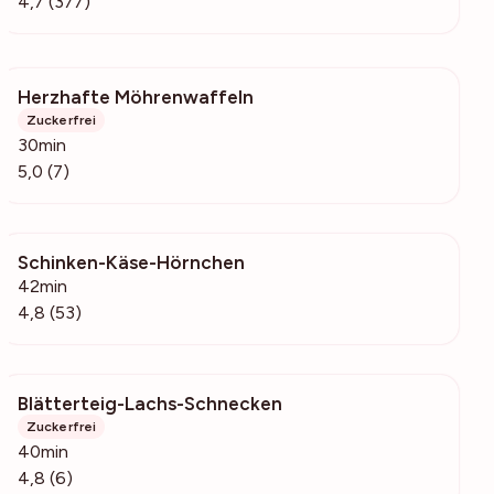
4,7 (377)
Herzhafte Möhrenwaffeln
256
Zuckerfrei
30min
5,0 (7)
Schinken-Käse-Hörnchen
8295
42min
4,8 (53)
Blätterteig-Lachs-Schnecken
178
Zuckerfrei
40min
4,8 (6)