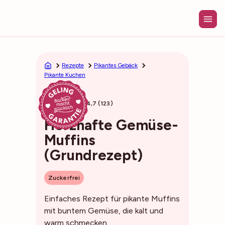
Zum
Inhalt
springen
Rezepte
Pikantes Gebäck
Pikante Kuchen
35min
4,7 (123)
Herzhafte Gemüse-
Muffins
(Grundrezept)
Zuckerfrei
Einfaches Rezept für pikante Muffins
mit buntem Gemüse, die kalt und
warm schmecken