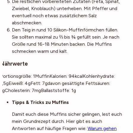
Die restlichen vorbereiteten Zutaten (Feta, Spinat,
Zwiebel, Knoblauch) unterheben. Mit Pfeffer und
eventuell noch etwas zusätzlichem Salz
abschmecken.
Den Teig in rund 10 Silikon-Muffinförmchen füllen.
Sie sollten maximal zu ⅔ bis ¾ gefüllt sein. Je nach
Größe rund 16-18 Minuten backen. Die Muffins
schmecken warm und kalt.
Nährwerte
Portionsgröße:
1
Muffin
Kalorien:
94
kcal
Kohlenhydrate:
1,5
g
Eiweiß:
4
g
Fett:
7
g
davon gesättigte Fettsäuren:
1
g
Cholesterin:
7
mg
Ballaststoffe:
1
g
Noch mehr Tipps
Tipps & Tricks zu Muffins
Damit euch diese Muffins sicher gelingen, lest euch
mein Grundrezept durch. Hier gibt es auch
Antworten auf häufige Fragen wie:
Warum gehen