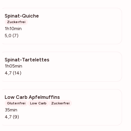
Spinat-Quiche
4573
Zuckerfrei
1h10min
5,0 (7)
Spinat-Tartelettes
1311
1h05min
4,7 (14)
Low Carb Apfelmuffins
393
Glutenfrei
Low Carb
Zuckerfrei
35min
4,7 (9)