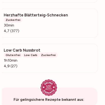
Herzhafte Blätterteig-Schnecken
40.6k
Zuckerfrei
30min
4,7 (377)
Low Carb Nussbrot
1486
Glutenfrei
Low Carb
Zuckerfrei
1h10min
4,9 (27)
Für gelingsichere Rezepte bekannt aus: