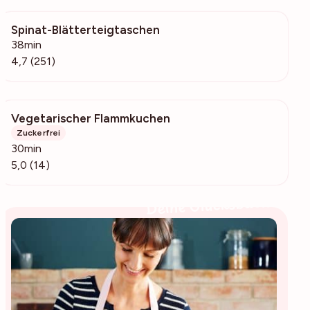
Spinat-Blätterteigtaschen
98.4k
38min
4,7 (251)
Vegetarischer Flammkuchen
959
Zuckerfrei
30min
5,0 (14)
Deine Glücksbäckerin