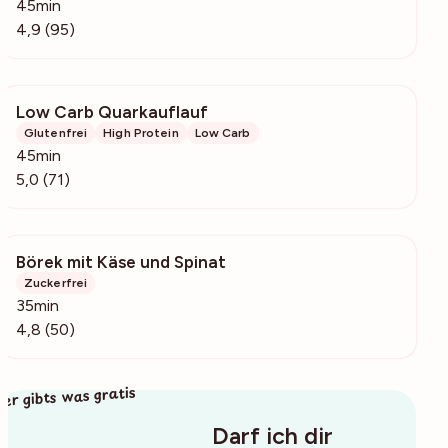
45min
4,9 (95)
Low Carb Quarkauflauf
7640
Glutenfrei
High Protein
Low Carb
45min
5,0 (71)
Börek mit Käse und Spinat
33.9k
Zuckerfrei
35min
4,8 (50)
ier gibts was gratis
Darf ich dir