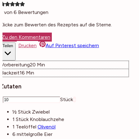
5
von
6
Bewertungen
Klicke zum Bewerten des Rezeptes auf die Sterne.
Zu den Kommentaren
Drucken
Auf Pinterest speichern
Teilen
Minuten
Vorbereitung
20
Min
Minuten
Backzeit
16
Min
Zutaten
–
Stück
+
½
Stück
Zwiebel
1
Stück
Knoblauchzehe
1
Teelöffel
Olivenöl
6
mittelgroße
Eier