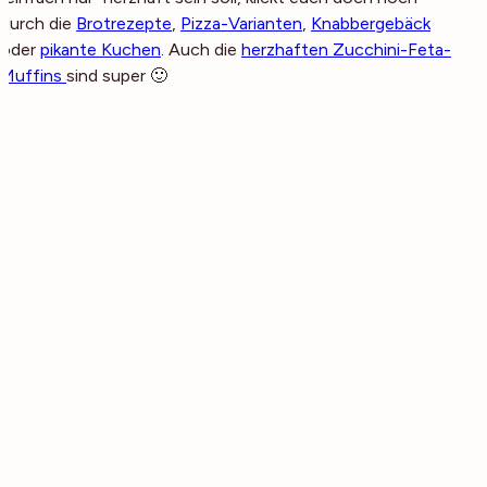
durch die
Brotrezepte
,
Pizza-Varianten
,
Knabbergebäck
oder
pikante Kuchen
. Auch die
herzhaften Zucchini-Feta-
Muffins
sind super 🙂