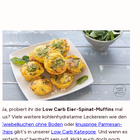
Na, probiert ihr die
Low Carb Eier-Spinat-Muffins
mal
aus? Viele weitere kohlenhydratarme Leckereien wie den
Zwiebelkuchen ohne Boden
oder
knusprige Parmesan-
Chips
gibt´s in unserer
Low Carb Kategorie
. Und wenn es
„einfach nur“ herzhaft sein soll, klickt euch doch noch