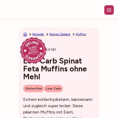
Zum
Inhalt
springen
Rezepte
Kleines Gebäck
Muffins
36min
5,0 (6)
Low Carb Spinat
Feta Muffins ohne
Mehl
Glutenfrei
Low Carb
Extrem kohlenhydratarm, kalorienarm
und zugleich super lecker: Diese
pikanten Muffins mit Eiern,