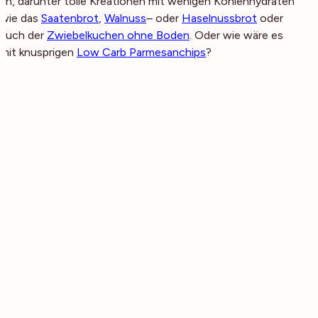
an, darunter tolle Kreationen mit wenigen Kohlenhydraten
wie das
Saatenbrot
,
Walnuss
– oder
Haselnussbrot
oder
auch der
Zwiebelkuchen ohne Boden
. Oder wie wäre es
mit knusprigen
Low Carb Parmesanchips
?