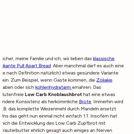
Sicher, meine Familie und ich, wir lieben das
klassische
pikante Pull Apart Bread
. Aber manchmal darf es auch eine
(je nach Definition natürlich) etwas gesündere Variante
sein. Zum Beispiel, wenn Gäste kommen, die
Zöliakie
haben oder sich
kohlenhydratarm
ernähren. Das
glutenfreie
Low Carb Knoblauchbrot
hat eine etwas
andere Konsistenz als herkömmliche
Brote
. Immerhin wird
z.B. das komplette Weizenmehl durch Mandeln ersetzt.
Uns das geht nun einmal nicht einfach 1:1. Insofern hat
mich die Entwicklung des Low Carb Zupfbrot mit
Kräuterbutter ehrlich gesagt auch einiges an Nerven