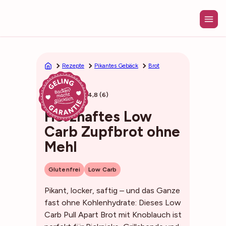
Zum
Inhalt
springen
Rezepte
Pikantes Gebäck
Brot
45min
4,8 (6)
Herzhaftes Low
Carb Zupfbrot ohne
Mehl
Glutenfrei
Low Carb
Pikant, locker, saftig – und das Ganze
fast ohne Kohlenhydrate: Dieses Low
Carb Pull Apart Brot mit Knoblauch ist