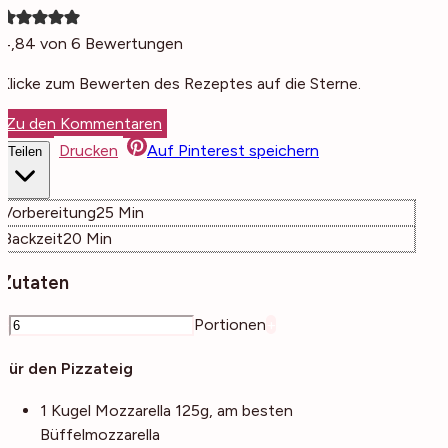
4,84
von
6
Bewertungen
Klicke zum Bewerten des Rezeptes auf die Sterne.
Zu den Kommentaren
Drucken
Auf Pinterest speichern
Teilen
Minuten
Vorbereitung
25
Min
Minuten
Backzeit
20
Min
Zutaten
–
Portionen
+
Für den Pizzateig
1
Kugel
Mozzarella
125g, am besten
Büffelmozzarella