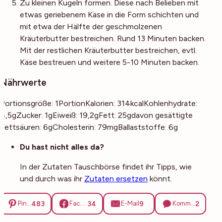
Zu kleinen Kugeln formen. Diese nach Belieben mit
etwas geriebenem Käse in die Form schichten und
mit etwa der Hälfte der geschmolzenen
Kräuterbutter bestreichen. Rund 13 Minuten backen.
Mit der restlichen Kräuterbutter bestreichen, evtl.
Käse bestreuen und weitere 5-10 Minuten backen.
Nährwerte
Portionsgröße:
1
Portion
Kalorien:
314
kcal
Kohlenhydrate:
4,5
g
Zucker:
1
g
Eiweiß:
19,2
g
Fett:
25
g
davon gesättigte
Fettsäuren:
6
g
Cholesterin:
79
mg
Ballaststoffe:
6
g
Noch mehr Tipps
Du hast nicht alles da?
In der Zutaten Tauschbörse findet ihr Tipps, wie
und durch was ihr
Zutaten ersetzen
könnt.
483
34
9
2
Pinterest
Facebook
E-Mail
Kommentare