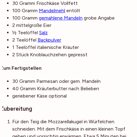
30
Gramm
Frischkäse
Vollfett
100
Gramm
Mandelmehl
entölt
100
Gramm
gemahlene Mandeln
grobe Angabe
2
mittelgroße
Eier
½
Teelöffel
Salz
2
Teelöffel
Backpulver
1
Teelöffel
italienische Kräuter
2
Stück
Knoblauchzehen
gepresst
Zum Fertigstellen
30
Gramm
Parmesan
oder gem. Mandeln
40
Gramm
Kräuterbutter
nach Belieben
geriebener Käse
optional
Zubereitung
Für den Teig die Mozzarellakugel in Würfelchen
schneiden. Mit dem Frischkäse in einen kleinen Topf
geben und vorsichtig erwärmen. Etwa 5 Minuten bei