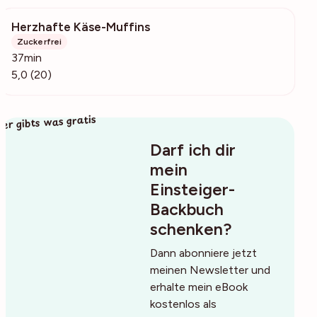
Herzhafte Käse-Muffins
3732
Zuckerfrei
37min
5,0 (20)
ier gibts was gratis
Darf ich dir
mein
Einsteiger-
Backbuch
schenken?
Dann abonniere jetzt
meinen Newsletter und
erhalte mein eBook
kostenlos als