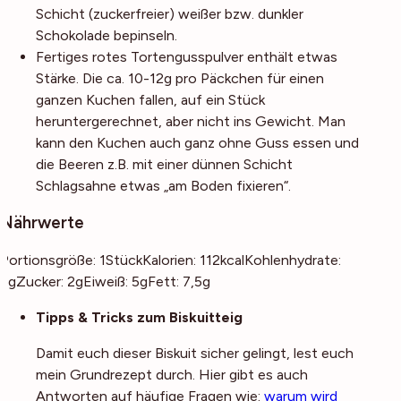
Schicht (zuckerfreier) weißer bzw. dunkler
Schokolade bepinseln.
Fertiges rotes Tortengusspulver enthält etwas
Stärke. Die ca. 10-12g pro Päckchen für einen
ganzen Kuchen fallen, auf ein Stück
heruntergerechnet, aber nicht ins Gewicht. Man
kann den Kuchen auch ganz ohne Guss essen und
die Beeren z.B. mit einer dünnen Schicht
Schlagsahne etwas „am Boden fixieren“.
Nährwerte
Portionsgröße:
1
Stück
Kalorien:
112
kcal
Kohlenhydrate:
5
g
Zucker:
2
g
Eiweiß:
5
g
Fett:
7,5
g
Noch mehr Tipps
Tipps & Tricks zum Biskuitteig
Damit euch dieser Biskuit sicher gelingt, lest euch
mein Grundrezept durch. Hier gibt es auch
Antworten auf häufige Fragen wie:
warum wird