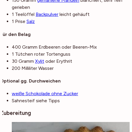
150
Gramm
gemahlene Mandeln
blanchiert, sehr fein
gerieben
1
Teelöffel
Backpulver
leicht gehäuft
1
Prise
Salz
Für den Belag
400
Gramm
Erdbeeren
oder Beeren-Mix
1
Tütchen
roter Tortenguss
30
Gramm
Xylit
oder Erythrit
200
Milliliter
Wasser
Optional gg. Durchweichen
weiße Schokolade ohne Zucker
Sahnesteif
siehe Tipps
Zubereitung