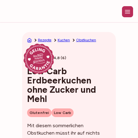
Zum
Inhalt
springen
Rezepte
Kuchen
Obstkuchen
45min
4,8 (6)
Low Carb
Erdbeerkuchen
ohne Zucker und
Mehl
Glutenfrei
Low Carb
Mit diesem sommerlichen
Obstkuchen müsst ihr auf nichts