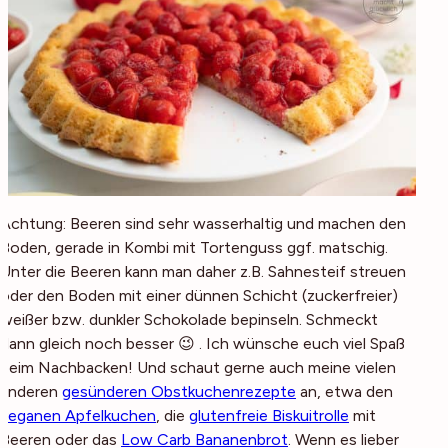
Achtung: Beeren sind sehr wasserhaltig und machen den
Boden, gerade in Kombi mit Tortenguss ggf. matschig.
Unter die Beeren kann man daher z.B. Sahnesteif streuen
oder den Boden mit einer dünnen Schicht (zuckerfreier)
weißer bzw. dunkler Schokolade bepinseln. Schmeckt
dann gleich noch besser 😉 . Ich wünsche euch viel Spaß
beim Nachbacken! Und schaut gerne auch meine vielen
anderen
gesünderen Obstkuchenrezepte
an, etwa den
veganen Apfelkuchen
, die
glutenfreie Biskuitrolle
mit
Beeren oder das
Low Carb Bananenbrot
. Wenn es lieber