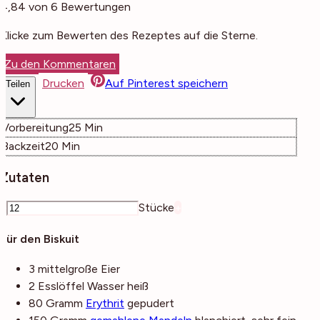
4,84
von
6
Bewertungen
Klicke zum Bewerten des Rezeptes auf die Sterne.
Zu den Kommentaren
Drucken
Auf Pinterest speichern
Teilen
Minuten
Vorbereitung
25
Min
Minuten
Backzeit
20
Min
Zutaten
–
Stücke
+
Für den Biskuit
3
mittelgroße
Eier
2
Esslöffel
Wasser
heiß
80
Gramm
Erythrit
gepudert