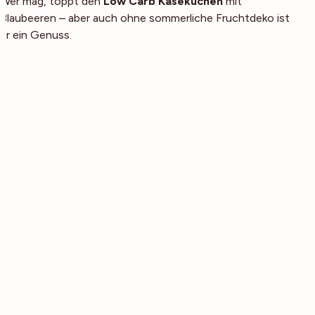
Wer mag, toppt den
Low Carb Käsekuchen
mit
Blaubeeren – aber auch ohne sommerliche Fruchtdeko ist
er ein Genuss.