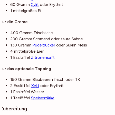
60
Gramm
Xylit
oder Erythrit
1
mittelgroßes
Ei
Für die Creme
400
Gramm
Frischkäse
200
Gramm
Schmand
oder saure Sahne
130
Gramm
Puderxucker
oder Sukrin Melis
4
mittelgroße
Eier
1
Esslöffel
Zitronensaft
Für das optionale Topping
150
Gramm
Blaubeeren
frisch oder TK
2
Esslöffel
Xylit
oder Erythrit
1
Esslöffel
Wasser
1
Teelöffel
Speisestärke
Zubereitung