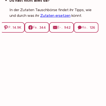
Du hast nicht alles da?
In der Zutaten Tauschbörse findet ihr Tipps, wie
und durch was ihr
Zutaten ersetzen
könnt.
14.9K
344
942
126
Pinterest
Facebook
E-Mail
Kommentare