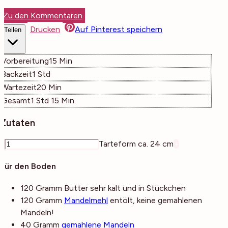
Zu den Kommentaren
Drucken
Auf Pinterest speichern
Teilen
Minuten
Vorbereitung
15
Min
Stunde
Backzeit
1
Std
Minuten
Wartezeit
20
Min
Stunde
Minuten
Gesamt
1
Std
15
Min
Zutaten
–
Tarteform ca. 24 cm
+
Für den Boden
120
Gramm
Butter
sehr kalt und in Stückchen
120
Gramm
Mandelmehl
entölt, keine gemahlenen
Mandeln!
40
Gramm
gemahlene Mandeln