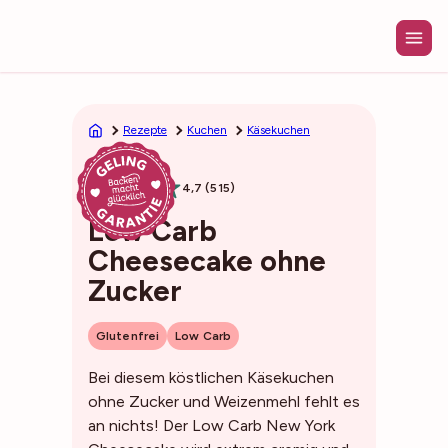
Zum
Inhalt
springen
Rezepte
Kuchen
Käsekuchen
1h15min
4,7 (515)
Low Carb
Cheesecake ohne
Zucker
Glutenfrei
Low Carb
Bei diesem köstlichen Käsekuchen
ohne Zucker und Weizenmehl fehlt es
an nichts! Der Low Carb New York