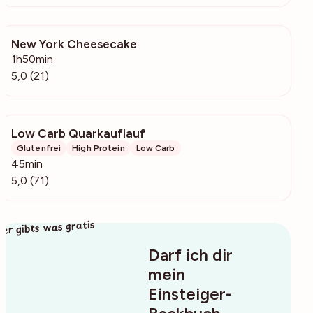
New York Cheesecake
737
1h50min
5,0 (21)
Low Carb Quarkauflauf
7640
Glutenfrei
High Protein
Low Carb
45min
5,0 (71)
ier gibts was gratis
Darf ich dir
mein
Einsteiger-