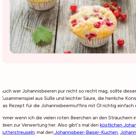
Auch wer Johannisbeeren pur nicht so recht mag, sollte dies
Zusammenspiel aus Süße und leichter Säure, die herrliche Konsis
das Rezept für die Johannisbeermuffins mit Öl richtig einfac
Immer wenn ich die vielen roten Beerchen an den Sträuchern 
Ideen zur Verwertung her. Also gibt´s mal den
köstlichen Joha
Butterstreuseln
; mal den
Johannisbeer-Baiser-Kuchen
,
Johann