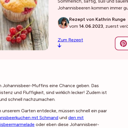
Sommerlich, saftig, süß und säuerl
Johannisbeeren kommen immer gu
Rezept von Kathrin Runge
vom
14.06.2023
, zuerst ver
Zum Rezept
en Johannisbeer-Muffins eine Chance geben. Das
tenz und Fluffigkeit, sind wirklich lecker! Zudem ist
h und schnell nachzumachen.
in unserem Garten entdecke, müssen schnell ein paar
nnisbeerkuchen mit Schmand
und
den mit
isbeermarmelade
oder eben diese Johannisbeer-