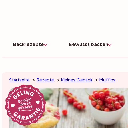
Zum
Inhalt
springen
Backrezepte
Bewusst backen
Startseite
Rezepte
Kleines Gebäck
Muffins