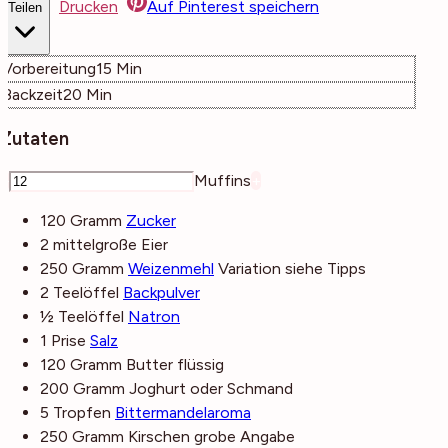
Drucken
Auf Pinterest speichern
Teilen
Minuten
Vorbereitung
15
Min
Minuten
Backzeit
20
Min
Zutaten
–
Muffins
+
120
Gramm
Zucker
2
mittelgroße
Eier
250
Gramm
Weizenmehl
Variation siehe Tipps
2
Teelöffel
Backpulver
½
Teelöffel
Natron
1
Prise
Salz
120
Gramm
Butter
flüssig
200
Gramm
Joghurt
oder Schmand
5
Tropfen
Bittermandelaroma
250
Gramm
Kirschen
grobe Angabe