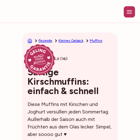
Zum
Inhalt
springen
Rezepte
Kleines Gebäck
Muffins
35min
5,0 (16)
Saftige
Kirschmuffins:
einfach & schnell
Diese Muffins mit Kirschen und
Joghurt versüßen jeden Sommertag.
Außerhalb der Saison auch mit
Früchten aus dem Glas lecker. Simpel,
aber soooo gut ♥