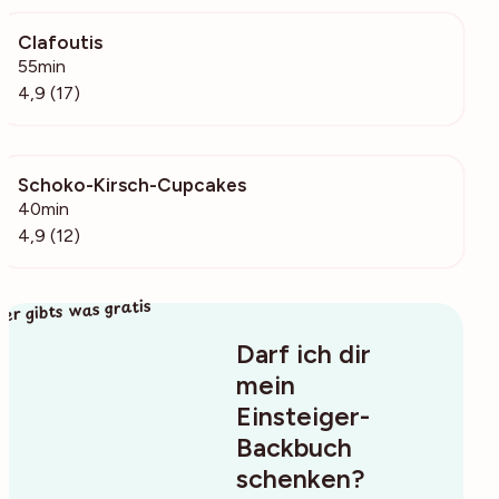
Clafoutis
760
55min
4,9 (17)
Schoko-Kirsch-Cupcakes
562
40min
4,9 (12)
ier gibts was gratis
Darf ich dir
mein
Einsteiger-
Backbuch
schenken?