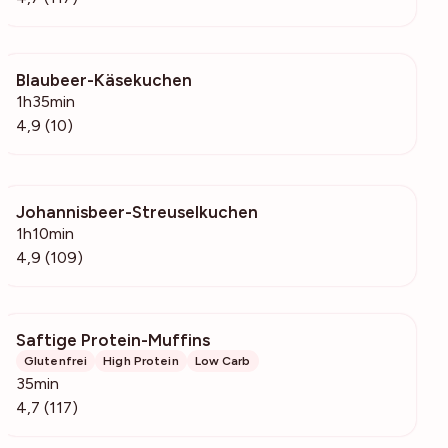
Blaubeer-Käsekuchen
336
1h35min
4,9 (10)
Johannisbeer-Streuselkuchen
10.3k
1h10min
4,9 (109)
Saftige Protein-Muffins
2749
Glutenfrei
High Protein
Low Carb
35min
4,7 (117)