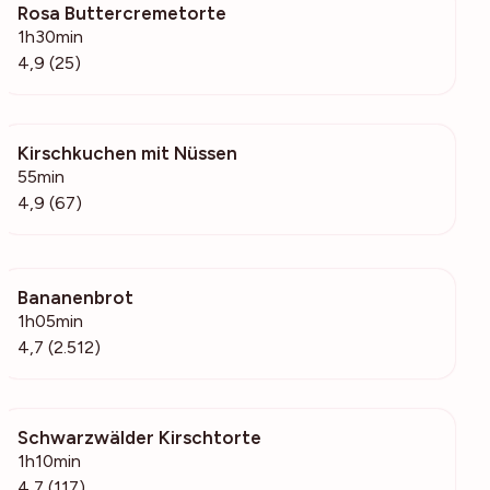
Rosa Buttercremetorte
4565
1h30min
4,9 (25)
Kirschkuchen mit Nüssen
8084
55min
4,9 (67)
Bananenbrot
41.8k
1h05min
4,7 (2.512)
Schwarzwälder Kirschtorte
1284
1h10min
4,7 (117)