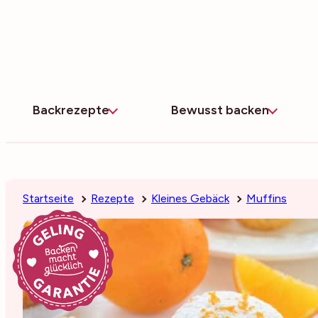
Zum
Inhalt
springen
Backrezepte
Bewusst backen
Startseite
Rezepte
Kleines Gebäck
Muffins