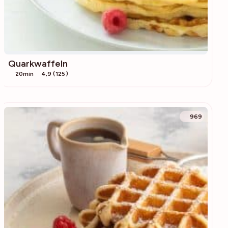
Quarkwaffeln
20min
4,9 (125)
969