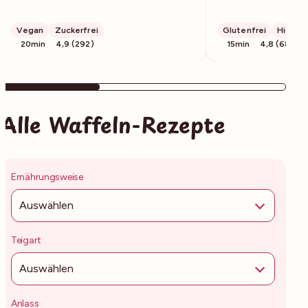
Vegan
Zuckerfrei
Glutenfrei
High Pr
20min
4,9 (292)
15min
4,8 (68)
Alle Waffeln-Rezepte
Ernährungsweise
Auswählen
Teigart
Auswählen
Anlass