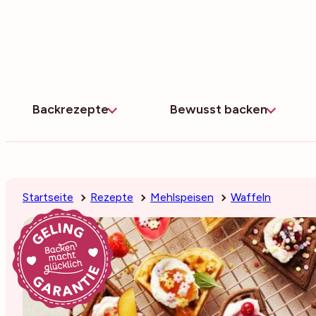
Zum
Inhalt
springen
Backrezepte
Bewusst backen
Startseite
Rezepte
Mehlspeisen
Waffeln