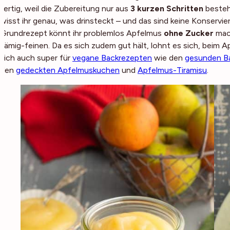
fertig, weil die Zubereitung nur aus
3 kurzen Schritten
besteh
wisst ihr genau, was drinsteckt – und das sind keine Konserv
Grundrezept könnt ihr problemlos Apfelmus
ohne Zucker
mach
sämig-feinen. Da es sich zudem gut hält, lohnt es sich, beim
sich auch super für
vegane Backrezepten
wie den
gesunden B
den
gedeckten Apfelmuskuchen
und
Apfelmus-Tiramisu
.