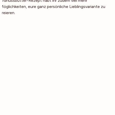
Erdnussbutter-Rezept habt ihr zudem viel mehr
Möglichkeiten, eure ganz persönliche Lieblingsvariante zu
kreieren.