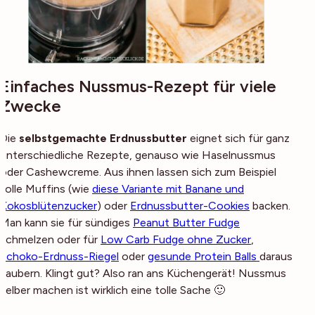
Einfaches Nussmus-Rezept für viele
Zwecke
Die
selbstgemachte Erdnussbutter
eignet sich für ganz
unterschiedliche Rezepte, genauso wie Haselnussmus
oder Cashewcreme. Aus ihnen lassen sich zum Beispiel
tolle Muffins (wie
diese Variante mit Banane und
Kokosblütenzucker
) oder
Erdnussbutter-Cookies
backen.
Man kann sie für sündiges
Peanut Butter Fudge
schmelzen oder für
Low Carb Fudge ohne Zucker
,
Schoko-Erdnuss-Riegel
oder
gesunde Protein Balls
daraus
zaubern. Klingt gut? Also ran ans Küchengerät! Nussmus
selber machen ist wirklich eine tolle Sache 🙂