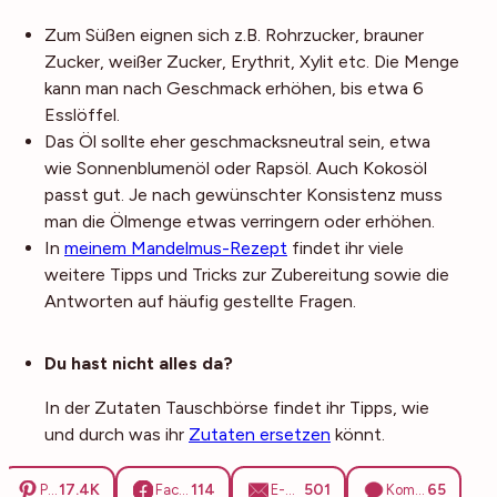
Zum Süßen eignen sich z.B. Rohrzucker, brauner
Zucker, weißer Zucker, Erythrit, Xylit etc. Die Menge
kann man nach Geschmack erhöhen, bis etwa 6
Esslöffel.
Das Öl sollte eher geschmacksneutral sein, etwa
wie Sonnenblumenöl oder Rapsöl. Auch Kokosöl
passt gut. Je nach gewünschter Konsistenz muss
man die Ölmenge etwas verringern oder erhöhen.
In
meinem Mandelmus-Rezept
findet ihr viele
weitere Tipps und Tricks zur Zubereitung sowie die
Antworten auf häufig gestellte Fragen.
Noch mehr Tipps
Du hast nicht alles da?
In der Zutaten Tauschbörse findet ihr Tipps, wie
und durch was ihr
Zutaten ersetzen
könnt.
17.4K
114
501
65
Pinterest
Facebook
E-Mail
Kommentare