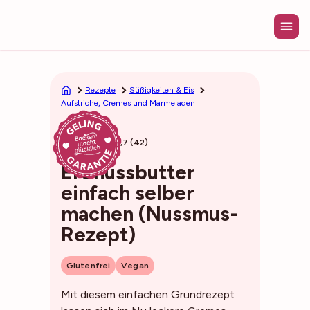
Zum
Inhalt
springen
Rezepte
Süßigkeiten & Eis
Aufstriche, Cremes und Marmeladen
2min
4,7 (42)
Erdnussbutter
einfach selber
machen (Nussmus-
Rezept)
Glutenfrei
Vegan
Mit diesem einfachen Grundrezept