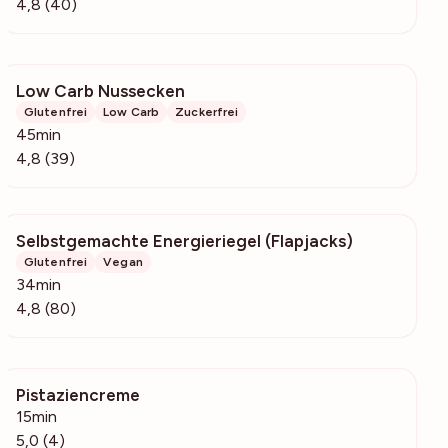
4,8 (40)
Low Carb Nussecken
3445
Glutenfrei
Low Carb
Zuckerfrei
45min
4,8 (39)
Selbstgemachte Energieriegel (Flapjacks)
1290
Glutenfrei
Vegan
34min
4,8 (80)
Pistaziencreme
127
15min
5,0 (4)