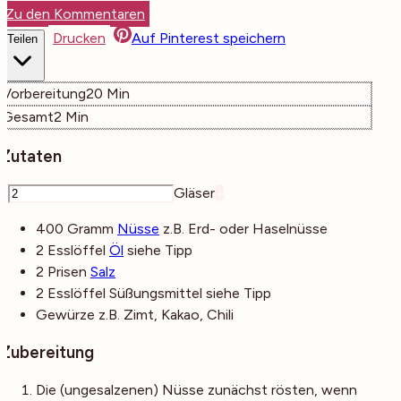
Zu den Kommentaren
Drucken
Auf Pinterest speichern
Teilen
Minuten
Vorbereitung
20
Min
Minuten
Gesamt
2
Min
Zutaten
–
Gläser
+
400
Gramm
Nüsse
z.B. Erd- oder Haselnüsse
2
Esslöffel
Öl
siehe Tipp
2
Prisen
Salz
2
Esslöffel
Süßungsmittel
siehe Tipp
Gewürze
z.B. Zimt, Kakao, Chili
Zubereitung
Die (ungesalzenen) Nüsse zunächst rösten, wenn