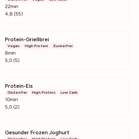
22min
4,8 (55)
Protein-Grießbrei
294
Vegan
High Protein
Zuckerfrei
8min
5,0 (5)
Protein-Eis
392
Glutenfrei
High Protein
Low Carb
10min
5,0 (2)
Gesunder Frozen Joghurt
8233