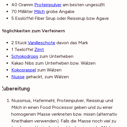
40
Gramm
Proteinpulver
am besten ungesüßt
70
Milliliter
Milch
grobe Angabe
5
Esslöffel
Fiber Sirup
oder Reissirup bzw Agave
Möglichkeiten zum Verfeinern
2
Stück
Vanilleschote
davon das Mark
1
Teelöffel
Zimt
Schokodrops
zum Unterheben
Kakao Nibs
zum Unterheben bzw. Wälzen
Kokosraspel
zum Wälzen
Nüsse
gehackt, zum Wälzen
Zubereitung
Nussmus, Hafermehl, Proteinpulver, Reissirup und
Milch in einen Food Processor geben und zu einer
homogenen Masse verkneten bzw. mixen (alternativ
Knethaken verwenden). Falls die Masse noch viel zu