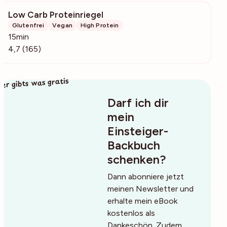
Low Carb Proteinriegel
5279
Glutenfrei
Vegan
High Protein
15min
4,7 (165)
ier gibts was gratis
Darf ich dir
mein
Einsteiger-
Backbuch
schenken?
Dann abonniere jetzt
meinen Newsletter und
erhalte mein eBook
kostenlos als
Dankeschön. Zudem