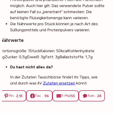
möglich. Auch hier gilt: Das verwendete Pulver sollte
auf keinen Fall zu „penetrant“ schmecken. Die
benötigte Flüssigkeitsmenge kann variieren.
Die Nährwerte pro Stück können je nach Art des
Süßungsmittels und Proteinpulvers variieren.
Nährwerte
Portionsgröße:
1
Stück
Kalorien:
50
kcal
Kohlenhydrate:
2
g
Zucker:
0,5
g
Eiweiß:
3
g
Fett:
3
g
Ballaststoffe:
1,7
g
Noch mehr Tipps
Du hast nicht alles da?
In der Zutaten Tauschbörse findet ihr Tipps, wie
und durch was ihr
Zutaten ersetzen
könnt.
2.1K
96
55
28
Pinterest
Facebook
E-Mail
Kommentare