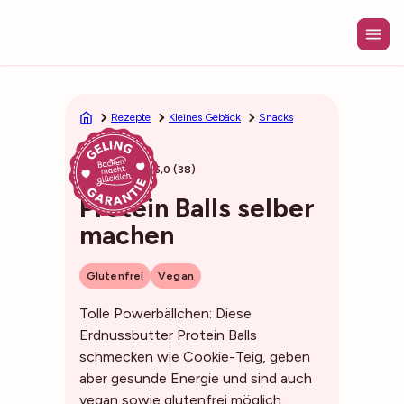
Zum
Inhalt
springen
Rezepte
Kleines Gebäck
Snacks
10min
5,0 (38)
Protein Balls selber
machen
Glutenfrei
Vegan
Tolle Powerbällchen: Diese
Erdnussbutter Protein Balls
schmecken wie Cookie-Teig, geben
aber gesunde Energie und sind auch
vegan sowie glutenfrei möglich.