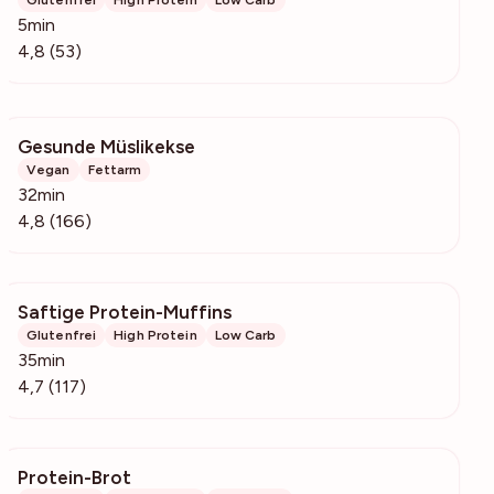
Glutenfrei
High Protein
Low Carb
5min
4,8 (53)
Gesunde Müslikekse
2379
Vegan
Fettarm
32min
4,8 (166)
Saftige Protein-Muffins
2749
Glutenfrei
High Protein
Low Carb
35min
4,7 (117)
Protein-Brot
112