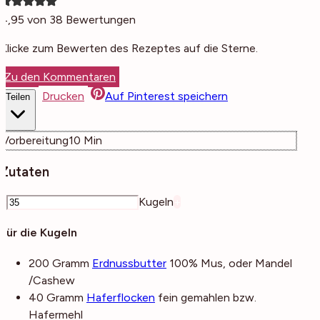
4,95
von
38
Bewertungen
Klicke zum Bewerten des Rezeptes auf die Sterne.
Zu den Kommentaren
Drucken
Auf Pinterest speichern
Teilen
Minuten
Vorbereitung
10
Min
Zutaten
–
Kugeln
+
Für die Kugeln
200
Gramm
Erdnussbutter
100% Mus, oder Mandel
/Cashew
40
Gramm
Haferflocken
fein gemahlen bzw.
Hafermehl