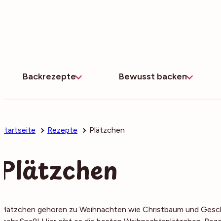
Zum
Inhalt
springen
Backrezepte
Bewusst backen
Startseite
Rezepte
Plätzchen
Plätzchen
Plätzchen gehören zu Weihnachten wie Christbaum und Gesch