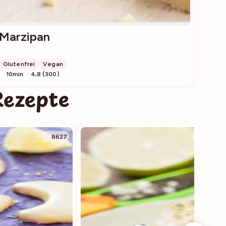
Marzipan
Glutenfrei
Vegan
10min
4,8 (300)
Rezepte
8627
4659