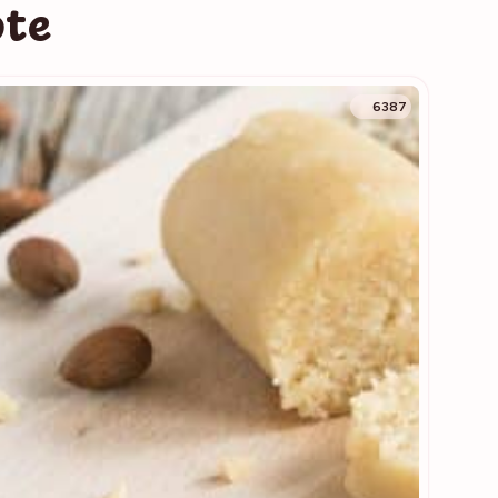
pte
6387