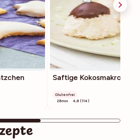
ätzchen
Saftige Kokosmakronen
Glutenfrei
28min
4,8 (114)
zepte