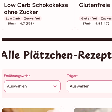
Low Carb Schokokekse
Glutenfreie
ohne Zucker
Low Carb
Zuckerfrei
Glutenfrei
Zuckerf
25min
4,7 (525)
27min
4,8 (147)
Alle Plätzchen-Rezep
Ernährungsweise
Teigart
Auswählen
Auswählen