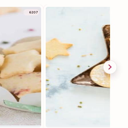
6207
4726