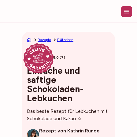
Zum
Inhalt
springen
Rezepte
Plätzchen
45min
5,0 (7)
Einfache und
saftige
Schokoladen-
Lebkuchen
Das beste Rezept für Lebkuchen mit
Schokolade und Kakao ☆
Rezept von Kathrin Runge