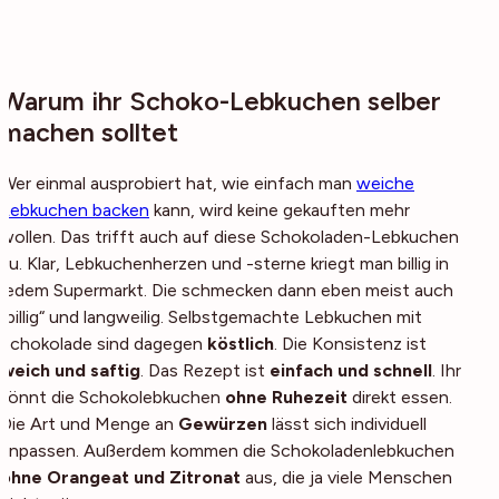
Warum ihr Schoko-Lebkuchen selber
machen solltet
Wer einmal ausprobiert hat, wie einfach man
weiche
Lebkuchen backen
kann, wird keine gekauften mehr
wollen. Das trifft auch auf diese Schokoladen-Lebkuchen
zu. Klar, Lebkuchenherzen und -sterne kriegt man billig in
jedem Supermarkt. Die schmecken dann eben meist auch
„billig“ und langweilig. Selbstgemachte Lebkuchen mit
Schokolade sind dagegen
köstlich
. Die Konsistenz ist
weich und saftig
. Das Rezept ist
einfach und schnell
. Ihr
könnt die Schokolebkuchen
ohne Ruhezeit
direkt essen.
Die Art und Menge an
Gewürzen
lässt sich individuell
anpassen. Außerdem kommen die Schokoladenlebkuchen
ohne Orangeat und Zitronat
aus, die ja viele Menschen