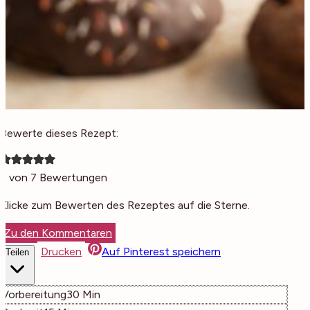
Bewerte dieses Rezept:
5
von
7
Bewertungen
Klicke zum Bewerten des Rezeptes auf die Sterne.
Zu den Kommentaren
Drucken
Auf Pinterest speichern
Teilen
Minuten
Vorbereitung
30
Min