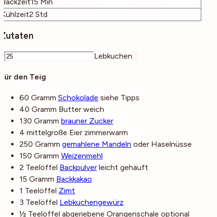
Minuten
Backzeit
15
Min
Stunden
Kühlzeit
2
Std
Zutaten
–
Lebkuchen
+
Für den Teig
60
Gramm
Schokolade
siehe Tipps
40
Gramm
Butter
weich
130
Gramm
brauner Zucker
4
mittelgroße
Eier
zimmerwarm
250
Gramm
gemahlene Mandeln
oder Haselnüsse
150
Gramm
Weizenmehl
2
Teelöffel
Backpulver
leicht gehäuft
15
Gramm
Backkakao
1
Teelöffel
Zimt
3
Teelöffel
Lebkuchengewürz
½
Teelöffel
abgeriebene Orangenschale
optional