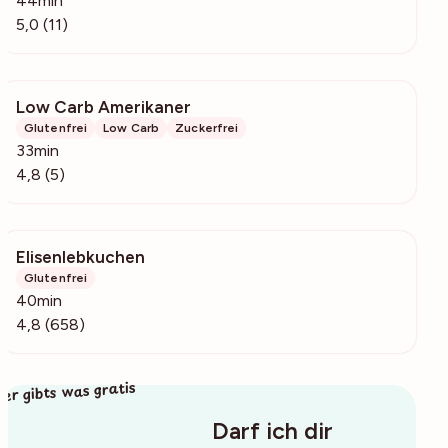
44min
5,0 (11)
Low Carb Amerikaner
873
Glutenfrei
Low Carb
Zuckerfrei
33min
4,8 (5)
Elisenlebkuchen
16.8k
Glutenfrei
40min
4,8 (658)
ier gibts was gratis
Darf ich dir