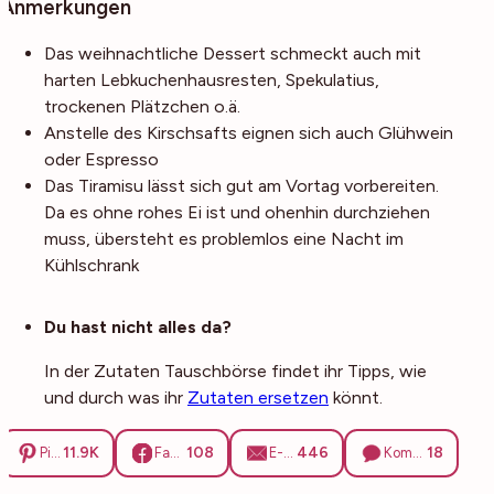
Anmerkungen
Das weihnachtliche Dessert schmeckt auch mit
harten Lebkuchenhausresten, Spekulatius,
trockenen Plätzchen o.ä.
Anstelle des Kirschsafts eignen sich auch Glühwein
oder Espresso
Das Tiramisu lässt sich gut am Vortag vorbereiten.
Da es ohne rohes Ei ist und ohenhin durchziehen
muss, übersteht es problemlos eine Nacht im
Kühlschrank
Noch mehr Tipps
Du hast nicht alles da?
In der Zutaten Tauschbörse findet ihr Tipps, wie
und durch was ihr
Zutaten ersetzen
könnt.
11.9K
108
446
18
Pinterest
Facebook
E-Mail
Kommentare