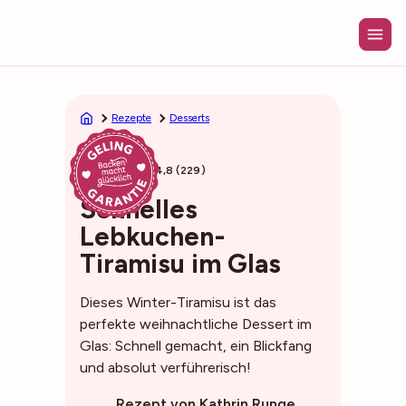
Zum
Inhalt
springen
Rezepte
Desserts
10min
4,8 (229)
Schnelles
Lebkuchen-
Tiramisu im Glas
Dieses Winter-Tiramisu ist das
perfekte weihnachtliche Dessert im
Glas: Schnell gemacht, ein Blickfang
und absolut verführerisch!
Rezept von Kathrin Runge