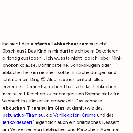
Und sieht das
einfache Lebkuchentiramisu
nicht
hübsch aus? Das Kind in mir durfte sich beim Dekorieren
so richtig austoben… Ich wusste nicht, ob ich lieber Mini-
Schokonikoläuse, Dominosteine, Schokokugeln oder
Lebkuchenherzen nehmen sollte. Entscheidungen sind
nicht so mein Ding 😉 Also habe ich einfach alles
verwendet. Dementsprechend hat sich das Lebkuchen-
Tiramisu mit Kirschen zu einem genialen Sammelplatz für
Weihnachtssüßigkeiten entwickelt. Das schnelle
Lebkuchen-Tiramisu im Glas
ist damit (wie das
Spekulatius-Tiramisu
, die
Vanillekipferl-Creme
und das
Eierlikördessert
) eigentlich auch ein praktisches Dessert
zum Verwerten von Lebkuchen und Plätzchen. Aber mal