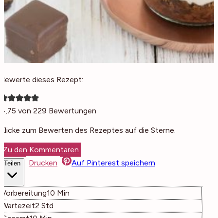
Bewerte dieses Rezept:
4,75
von
229
Bewertungen
Klicke zum Bewerten des Rezeptes auf die Sterne.
Zu den Kommentaren
Drucken
Auf Pinterest speichern
Teilen
Minuten
Vorbereitung
10
Min
Stunden
Wartezeit
2
Std
Minuten