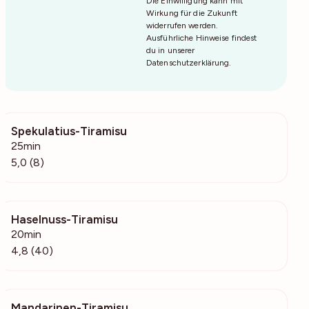
Die Einwilligung kann mit
Wirkung für die Zukunft
widerrufen werden.
Ausführliche Hinweise findest
du in unserer
Datenschutzerklärung
.
Spekulatius-Tiramisu
484
25min
5,0 (8)
Haselnuss-Tiramisu
11.6k
20min
4,8 (40)
Mandarinen-Tiramisu
2830