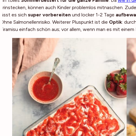
ein tolles
Sommerdessert für die ganze Familie
: Da
wie in d
drinstecken, können auch Kinder problemlos mitnaschen. Zu
lässt es sich
super vorbereiten
und locker 1-2 Tage
aufbewa
Ohne Salmonellenrisiko. Weiterer Pluspunkt ist die
Optik
: durc
Tiramisu einfach schön aus; vor allem, wenn man es mit einem