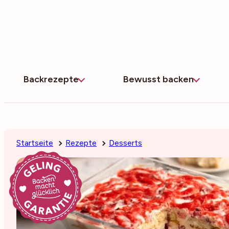
Zum
Inhalt
springen
Backrezepte
Bewusst backen
Startseite
Rezepte
Desserts