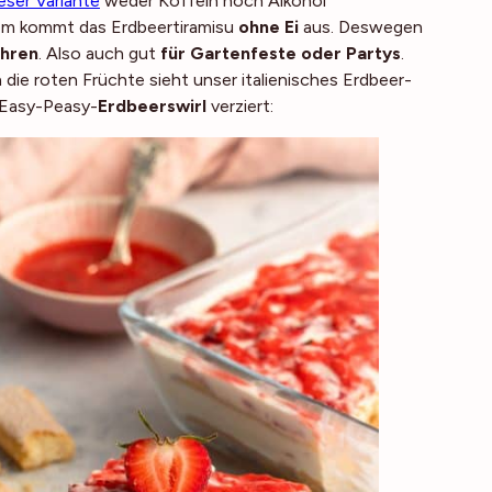
ieser Variante
weder Koffein noch Alkohol
dem kommt das Erdbeertiramisu
ohne Ei
aus. Deswegen
hren
. Also auch gut
für Gartenfeste oder Partys
.
h die roten Früchte sieht unser italienisches Erdbeer-
 Easy-Peasy-
Erdbeerswirl
verziert: