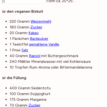
–
Form ca. 20*25
+
Für den veganen Biskuit
220
Gramm
Weizenmehl
180
Gramm
Zucker
20
Gramm
Kakao
1
Päckchen
Backpulver
1
Teelöffel
gemahlene Vanille
1
Prise
Salz
40
Gramm
Rapsöl
mit Buttergeschmack
240
Milliliter
Mineralwasser
mit viel Kohlensäure
10
Tropfen
Rum-Aroma
oder Bittermandelaroma
Für die Füllung
400
Gramm
Seidentofu
100
Gramm
Sojajoghurt
175
Gramm
Margarine
70
Gramm
Zucker