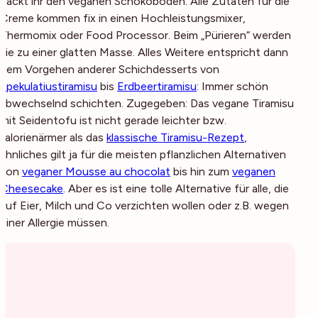
backt ihr den veganen Schokoboden. Alle Zutaten für die
Creme kommen fix in einen Hochleistungsmixer,
Thermomix oder Food Processor. Beim „Pürieren“ werden
sie zu einer glatten Masse. Alles Weitere entspricht dann
dem Vorgehen anderer Schichdesserts von
Spekulatiustiramisu
bis
Erdbeertiramisu
: Immer schön
abwechselnd schichten. Zugegeben: Das vegane Tiramisu
mit Seidentofu ist nicht gerade leichter bzw.
kalorienärmer als das
klassische Tiramisu-Rezept
,
ähnliches gilt ja für die meisten pflanzlichen Alternativen
von
veganer Mousse au chocolat
bis hin zum
veganen
Cheesecake
. Aber es ist eine tolle Alternative für alle, die
auf Eier, Milch und Co verzichten
wollen
oder z.B. wegen
einer Allergie
müssen
.