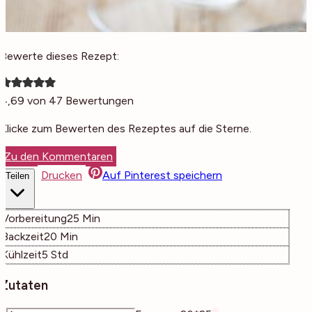
Bewerte dieses Rezept:
4,69
von
47
Bewertungen
Klicke zum Bewerten des Rezeptes auf die Sterne.
Zu den Kommentaren
Drucken
Auf Pinterest speichern
Teilen
Minuten
Vorbereitung
25
Min
Minuten
Backzeit
20
Min
Stunden
Kühlzeit
5
Std
Zutaten