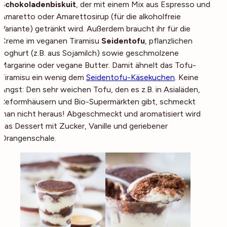
Schokoladenbiskuit
, der mit einem Mix aus Espresso und
Amaretto oder Amarettosirup (für die alkoholfreie
Variante) getränkt wird. Außerdem braucht ihr für die
Creme im veganen Tiramisu
Seidentofu
, pflanzlichen
Joghurt (z.B. aus Sojamilch) sowie geschmolzene
Margarine oder vegane Butter. Damit ähnelt das Tofu-
Tiramisu ein wenig dem
Seidentofu-Käsekuchen
. Keine
Angst: Den sehr weichen Tofu, den es z.B. in Asialäden,
Reformhäusern und Bio-Supermärkten gibt, schmeckt
man nicht heraus! Abgeschmeckt und aromatisiert wird
das Dessert mit Zucker, Vanille und geriebener
Orangenschale.