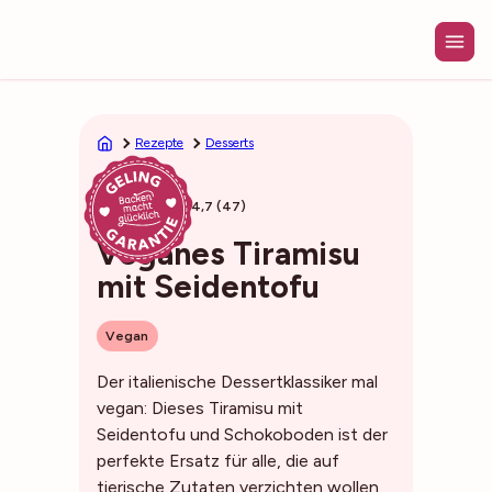
Zum
Inhalt
springen
Rezepte
Desserts
45min
4,7 (47)
Veganes Tiramisu
mit Seidentofu
Vegan
Der italienische Dessertklassiker mal
vegan: Dieses Tiramisu mit
Seidentofu und Schokoboden ist der
perfekte Ersatz für alle, die auf
tierische Zutaten verzichten wollen