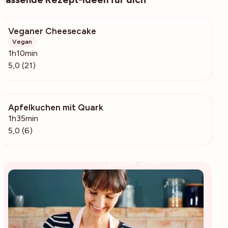
Veganer Cheesecake
4493
Vegan
1h10min
5,0 (21)
Apfelkuchen mit Quark
506
1h35min
5,0 (6)
Deine Glücksbäckerin