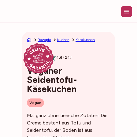
Zum
Inhalt
springen
Rezepte
Kuchen
Käsekuchen
1h25min
4,6 (24)
Veganer
Seidentofu-
Käsekuchen
Vegan
Mal ganz ohne tierische Zutaten: Die
Creme besteht aus Tofu und
Seidentofu, der Boden ist aus