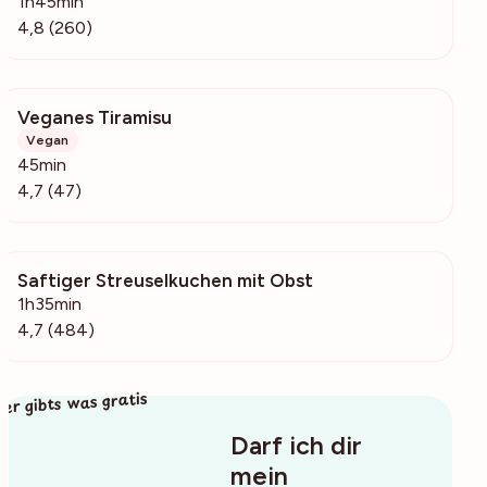
1h45min
4,8 (260)
Veganes Tiramisu
517
Vegan
45min
4,7 (47)
Saftiger Streuselkuchen mit Obst
21.3k
1h35min
4,7 (484)
ier gibts was gratis
Darf ich dir
mein