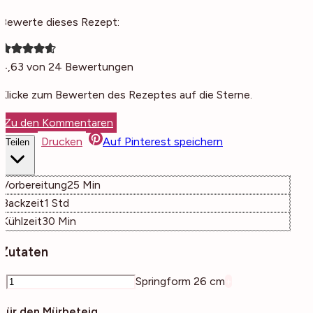
Bewerte dieses Rezept:
4,63
von
24
Bewertungen
Klicke zum Bewerten des Rezeptes auf die Sterne.
Zu den Kommentaren
Drucken
Auf Pinterest speichern
Teilen
Minuten
Vorbereitung
25
Min
Stunde
Backzeit
1
Std
Minuten
Kühlzeit
30
Min
Zutaten
–
Springform 26 cm
+
Für den Mürbeteig