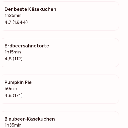
Der beste Käsekuchen
67.9k
1h25min
4,7 (1.844)
Erdbeersahnetorte
5920
1h15min
4,8 (112)
Pumpkin Pie
9252
50min
4,8 (171)
Blaubeer-Käsekuchen
337
1h35min