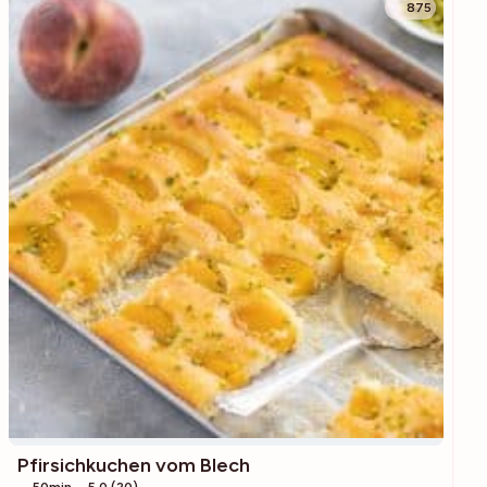
875
Pfirsichkuchen vom Blech
50min
5,0 (20)