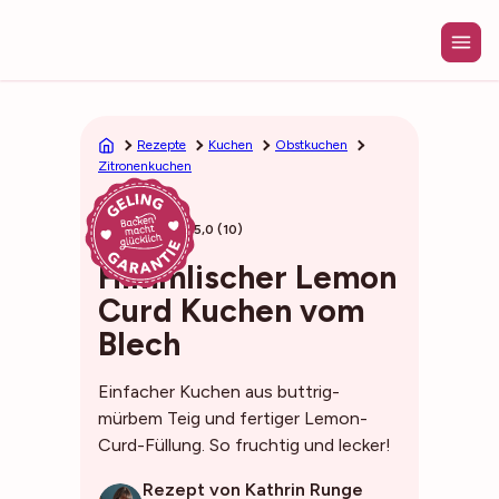
Zum
Inhalt
springen
Rezepte
Kuchen
Obstkuchen
Zitronenkuchen
45min
5,0 (10)
Himmlischer Lemon
Curd Kuchen vom
Blech
Einfacher Kuchen aus buttrig-
mürbem Teig und fertiger Lemon-
Curd-Füllung. So fruchtig und lecker!
Rezept von Kathrin Runge