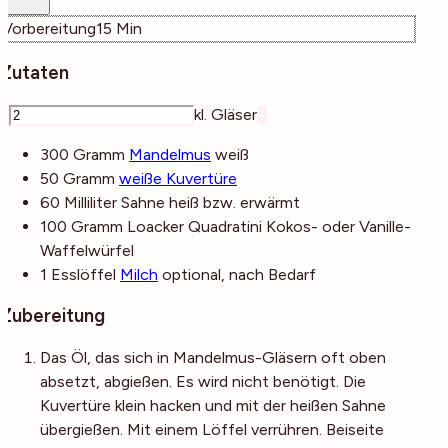
Minuten
Vorbereitung
15
Min
Zutaten
–
kl. Gläser
+
300
Gramm
Mandelmus
weiß
50
Gramm
weiße Kuvertüre
60
Milliliter
Sahne
heiß bzw. erwärmt
100
Gramm
Loacker Quadratini
Kokos- oder Vanille-
Waffelwürfel
1
Esslöffel
Milch
optional, nach Bedarf
Zubereitung
Das Öl, das sich in Mandelmus-Gläsern oft oben
absetzt, abgießen. Es wird nicht benötigt. Die
Kuvertüre klein hacken und mit der heißen Sahne
übergießen. Mit einem Löffel verrühren. Beiseite