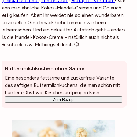
Spekulatiuscreme
!
Lemon Curd
!
Bratapfel-Konfitüre
! Klar
kann man ähnliche Kokos-Mandel-Cremes und Co auch
fertig kaufen. Aber: Ihr werdet nie so einen wunderbaren,
individuellen Geschmack hinbekommen wie beim
Selbermachen. Und ein gekaufter Aufstrich geht – anders
als die Mandel-Kokos-Creme – natürlich auch nicht als
Geschenk bzw. Mitbringsel durch 😉
Buttermilchkuchen ohne Sahne
Eine besonders fettarme und zuckerfreie Variante
des saftigen Buttermilchkuchens, die man schön mit
buntem Obst wie Kirschen aufpimpen kann
Zum Rezept