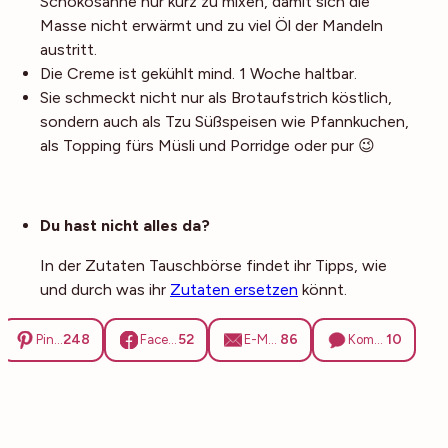
Schokosahne nur kurz zu mixen, damit sich die
Masse nicht erwärmt und zu viel Öl der Mandeln
austritt.
Die Creme ist gekühlt mind. 1 Woche haltbar.
Sie schmeckt nicht nur als Brotaufstrich köstlich,
sondern auch als Tzu Süßspeisen wie Pfannkuchen,
als Topping fürs Müsli und Porridge oder pur 😉
Noch mehr Tipps
Du hast nicht alles da?
In der Zutaten Tauschbörse findet ihr Tipps, wie
und durch was ihr
Zutaten ersetzen
könnt.
248
52
86
10
Pinterest
Facebook
E-Mail
Kommentare