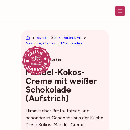
Zum
Inhalt
springen
Rezepte
Süßigkeiten & Eis
Aufstriche, Cremes und Marmeladen
15min
4,9 (19)
Mandel-Kokos-
Creme mit weißer
Schokolade
(Aufstrich)
Himmlischer Brotaufstrich und
besonderes Geschenk aus der Küche:
Diese Kokos-Mandel-Creme