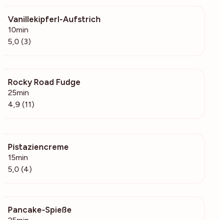
Vanillekipferl-Aufstrich
84
10min
5,0 (3)
Rocky Road Fudge
299
25min
4,9 (11)
Pistaziencreme
127
15min
5,0 (4)
Pancake-Spieße
4078