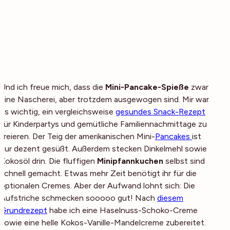
Und ich freue mich, dass die
Mini-Pancake-Spieße
zwar
eine Nascherei, aber trotzdem ausgewogen sind. Mir war
es wichtig, ein vergleichsweise
gesundes Snack-Rezept
für Kinderpartys und gemütliche Familiennachmittage zu
kreieren. Der Teig der amerikanischen Mini-
Pancakes
ist
nur dezent gesüßt. Außerdem stecken Dinkelmehl sowie
Kokosöl drin. Die fluffigen
Minipfannkuchen
selbst sind
schnell gemacht. Etwas mehr Zeit benötigt ihr für die
optionalen Cremes. Aber der Aufwand lohnt sich: Die
Aufstriche schmecken sooooo gut! Nach
diesem
Grundrezept
habe ich eine Haselnuss-Schoko-Creme
sowie eine helle Kokos-Vanille-Mandelcreme zubereitet.