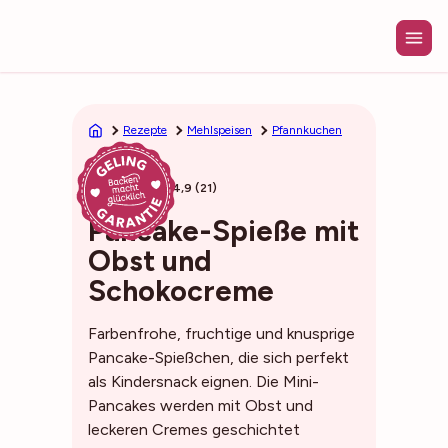
Zum
Inhalt
springen
Rezepte
Mehlspeisen
Pfannkuchen
25min
4,9 (21)
Pancake-Spieße mit
Obst und
Schokocreme
Farbenfrohe, fruchtige und knusprige
Pancake-Spießchen, die sich perfekt
als Kindersnack eignen. Die Mini-
Pancakes werden mit Obst und
leckeren Cremes geschichtet