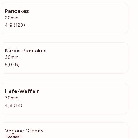
Pancakes
23.7k
20min
4,9 (123)
Kürbis-Pancakes
148
30min
5,0 (6)
Hefe-Waffeln
969
30min
4,8 (12)
Vegane Crêpes
5361
Vegan