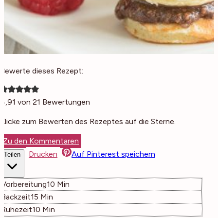
Bewerte dieses Rezept:
4,91
von
21
Bewertungen
Klicke zum Bewerten des Rezeptes auf die Sterne.
Zu den Kommentaren
Drucken
Auf Pinterest speichern
Teilen
Minuten
Vorbereitung
10
Min
Minuten
Backzeit
15
Min
Minuten
Ruhezeit
10
Min