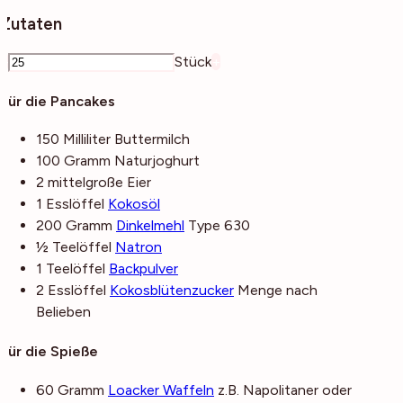
Zutaten
–
Stück
+
Für die Pancakes
150
Milliliter
Buttermilch
100
Gramm
Naturjoghurt
2
mittelgroße
Eier
1
Esslöffel
Kokosöl
200
Gramm
Dinkelmehl
Type 630
½
Teelöffel
Natron
1
Teelöffel
Backpulver
2
Esslöffel
Kokosblütenzucker
Menge nach
Belieben
Für die Spieße
60
Gramm
Loacker Waffeln
z.B. Napolitaner oder