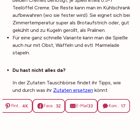
beiden Cremes benötigt; je Spieß etwa 0.5-1
Teelöffel Creme. Die Reste kann man im Kühlschrank
aufbewahren (wo sie fester wird). Sie eignet sich bei
Zimmertemperatur super als Brotaufstrich oder, gut
gekühlt und zu Kugeln gerollt, als Pralinen.
Für eine ganz schnelle Variante kann man die Spieße
auch nur mit Obst, Waffeln und evtl. Marmelade
stapeln.
Noch mehr Tipps
Du hast nicht alles da?
In der Zutaten Tauschbörse findet ihr Tipps, wie
und durch was ihr
Zutaten ersetzen
könnt.
4K
32
33
17
Pinterest
Facebook
E-Mail
Kommentare