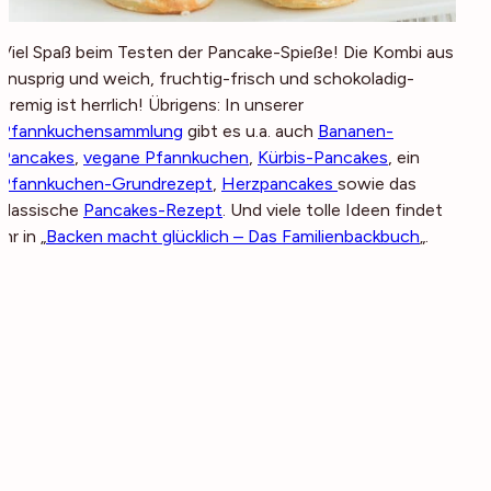
Viel Spaß beim Testen der Pancake-Spieße! Die Kombi aus
knusprig und weich, fruchtig-frisch und schokoladig-
cremig ist herrlich! Übrigens: In unserer
Pfannkuchensammlung
gibt es u.a. auch
Bananen-
Pancakes
,
vegane Pfannkuchen
,
Kürbis-Pancakes
, ein
Pfannkuchen-Grundrezept
,
Herzpancakes
sowie das
klassische
Pancakes-Rezept
. Und viele tolle Ideen findet
ihr in „
Backen macht glücklich – Das Familienbackbuch
„.