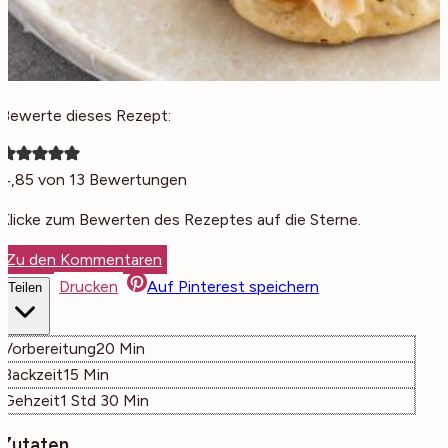
Bewerte dieses Rezept:
4,85
von
13
Bewertungen
Klicke zum Bewerten des Rezeptes auf die Sterne.
Zu den Kommentaren
Drucken
Auf Pinterest speichern
Teilen
Minuten
Vorbereitung
20
Min
Minuten
Backzeit
15
Min
Stunde
Minuten
Gehzeit
1
Std
30
Min
Zutaten