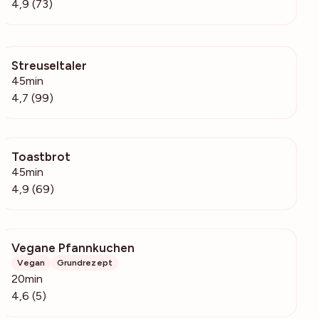
4,9 (73)
Streuseltaler
18.7k
45min
4,7 (99)
Toastbrot
4178
45min
4,9 (69)
Vegane Pfannkuchen
35
Vegan
Grundrezept
20min
4,6 (5)