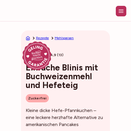
Zum
Inhalt
springen
Rezepte
Mehlspeisen
35min
4,9 (13)
Einfache Blinis mit
Buchweizenmehl
und Hefeteig
Zuckerfrei
Kleine dicke Hefe-Pfannkuchen –
eine leckere herzhafte Alternative zu
amerikanischen Pancakes