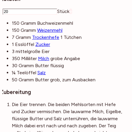
–
Stück
+
150
Gramm
Buchweizenmehl
150
Gramm
Weizenmehl
7
Gramm
Trockenhefe
1 Tütchen
1
Esslöffel
Zucker
3
mittelgroße
Eier
350
Milliliter
Milch
grobe Angabe
30
Gramm
Butter
flüssig
¼
Teelöffel
Salz
50
Gramm
Butter
grob, zum Ausbacken
Zubereitung
Die Eier trennen. Die beiden Mehlsorten mit Hefe
und Zucker vermischen. Die lauwarme Milch, Eigelbe,
flüssige Butter und Salz unterrühren, die lauwarme
Milch dabei erst nach und nach zugeben. Der Teig