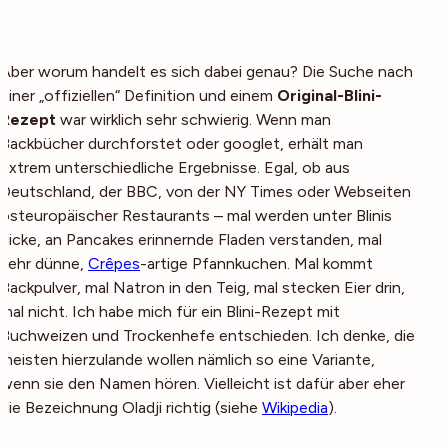
Aber worum handelt es sich dabei genau? Die Suche nach
einer „offiziellen“ Definition und einem
Original-Blini-
Rezept
war wirklich sehr schwierig. Wenn man
Backbücher durchforstet oder googlet, erhält man
extrem unterschiedliche Ergebnisse. Egal, ob aus
Deutschland, der BBC, von der NY Times oder Webseiten
osteuropäischer Restaurants – mal werden unter Blinis
dicke, an Pancakes erinnernde Fladen verstanden, mal
sehr dünne,
Crêpes
-artige Pfannkuchen. Mal kommt
Backpulver, mal Natron in den Teig, mal stecken Eier drin,
mal nicht. Ich habe mich für ein Blini-Rezept mit
Buchweizen und Trockenhefe entschieden. Ich denke, die
meisten hierzulande wollen nämlich so eine Variante,
wenn sie den Namen hören. Vielleicht ist dafür aber eher
die Bezeichnung Oladji richtig (siehe
Wikipedia
).