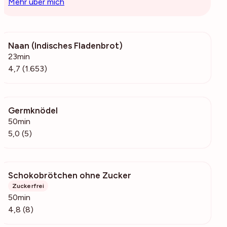
Mehr über mich
Naan (Indisches Fladenbrot)
642k
23min
4,7 (1.653)
Germknödel
1924
50min
5,0 (5)
Schokobrötchen ohne Zucker
381
Zuckerfrei
50min
4,8 (8)