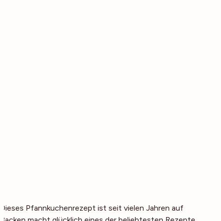
Dieses Pfannkuchenrezept ist seit vielen Jahren auf
Backen macht glücklich
eines der beliebtesten Rezepte