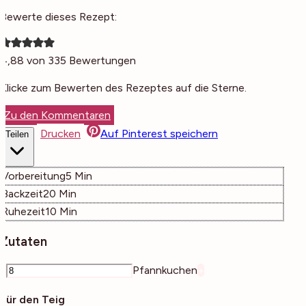
Bewerte dieses Rezept:
4,88
von
335
Bewertungen
Klicke zum Bewerten des Rezeptes auf die Sterne.
Zu den Kommentaren
Drucken
Auf Pinterest speichern
Teilen
Minuten
Vorbereitung
5
Min
Minuten
Backzeit
20
Min
Minuten
Ruhezeit
10
Min
Zutaten
–
Pfannkuchen
+
Für den Teig