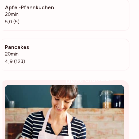
Apfel-Pfannkuchen
207
20min
5,0 (5)
Pancakes
23.7k
20min
4,9 (123)
Deine Glücksbäckerin