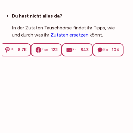
Noch mehr Tipps
Du hast nicht alles da?
In der Zutaten Tauschbörse findet ihr Tipps, wie
und durch was ihr
Zutaten ersetzen
könnt.
8.7K
122
843
104
Pinterest
Facebook
E-Mail
Kommentare