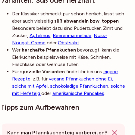
Varianten: Süß oder herzhaft
Der Klassiker schmeckt pur schon herrlich, lässt sich
aber auch vielseitig
süß abwandeln bzw. toppen
.
Besonders beliebt dazu sind Puderzucker, Zimt und
Zucker,
Apfelmus
,
Beerenmarmelade
,
Nuss-
Nougat-Creme
oder
Obstsalat
.
Wer
herzhafte Pfannkuchen
bevorzugt, kann die
Eierkuchen beispielsweise mit Käse, Schinken,
Frischkäse oder Gemüse füllen.
Für
spezielle Varianten
findet ihr bei uns
eigene
Rezepte
, z.B. für
vegane Pfannkuchen ohne Ei,
solche mit Apfel
,
schokoladige Pfannkuchen
,
solche
mit Hefeteig
oder
amerikanische Pancakes
.
Tipps zum Aufbewahren
Kann man Pfannkuchenteig vorbereiten?