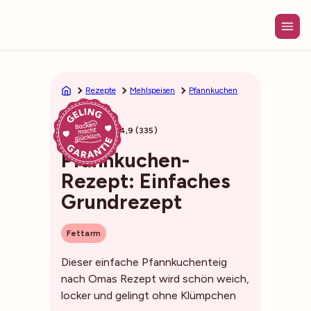
Zum
Inhalt
springen
Rezepte
Mehlspeisen
Pfannkuchen
25min
4,9 (335)
Pfannkuchen-
Rezept: Einfaches
Grundrezept
Fettarm
Dieser einfache Pfannkuchenteig
nach Omas Rezept wird schön weich,
locker und gelingt ohne Klümpchen