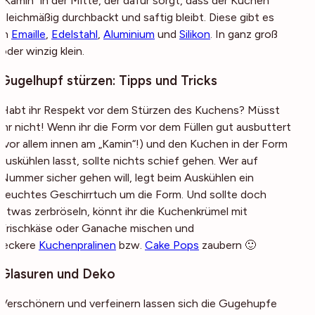
“Kamin” in der Mitte, der dafür sorgt, dass der Kuchen
gleichmäßig durchbackt und saftig bleibt. Diese gibt es
in
Emaille
,
Edelstahl
,
Aluminium
und
Silikon
. In ganz groß
oder winzig klein.
Gugelhupf stürzen: Tipps und Tricks
Habt ihr Respekt vor dem Stürzen des Kuchens? Müsst
ihr nicht! Wenn ihr die Form vor dem Füllen gut ausbuttert
(vor allem innen am „Kamin“!) und den Kuchen in der Form
auskühlen lasst, sollte nichts schief gehen. Wer auf
Nummer sicher gehen will, legt beim Auskühlen ein
feuchtes Geschirrtuch um die Form. Und sollte doch
etwas zerbröseln, könnt ihr die Kuchenkrümel mit
Frischkäse oder Ganache mischen und
leckere
Kuchenpralinen
bzw.
Cake Pops
zaubern 🙂
Glasuren und Deko
Verschönern und verfeinern lassen sich die Gugehupfe