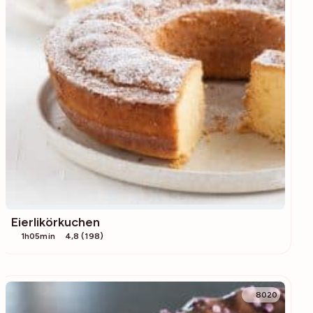
Eierlikörkuchen
1h05min
4,8 (198)
8020