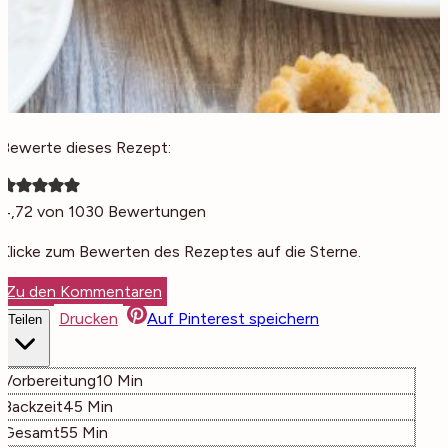
Bewerte dieses Rezept:
4,72
von
1030
Bewertungen
Klicke zum Bewerten des Rezeptes auf die Sterne.
Zu den Kommentaren
Drucken
Auf Pinterest speichern
Teilen
Minuten
Vorbereitung
10
Min
Minuten
Backzeit
45
Min
Minuten
Gesamt
55
Min