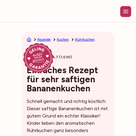
Zum
Inhalt
springen
Rezepte
Kuchen
Rührkuchen
55min
4,7 (1.030)
Einfaches Rezept
für sehr saftigen
Bananenkuchen
Schnell gemacht und richtig köstlich:
Dieser saftige Bananenkuchen ist mit
gutem Grund ein echter Klassiker!
Kinder lieben den aromatischen
Rührkuchen ganz besonders