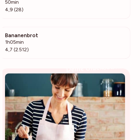
50min
4,9 (28)
Bananenbrot
41.8k
1h05min
4,7 (2.512)
Deine Glücksbäckerin