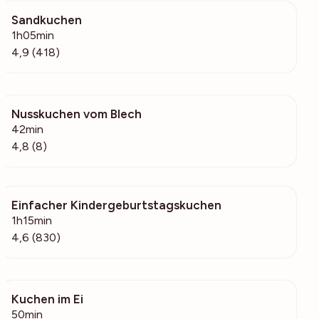
Sandkuchen
36.4k
1h05min
4,9 (418)
Nusskuchen vom Blech
5166
42min
4,8 (8)
Einfacher Kindergeburtstagskuchen
83.1k
1h15min
4,6 (830)
Kuchen im Ei
208
50min