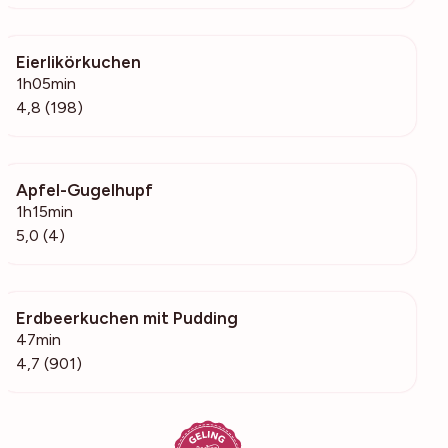
Eierlikörkuchen
3791
1h05min
4,8 (198)
Apfel-Gugelhupf
201
1h15min
5,0 (4)
Erdbeerkuchen mit Pudding
33.9k
47min
4,7 (901)