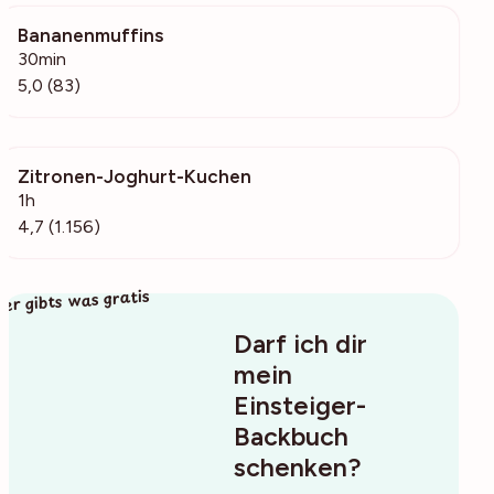
Bananenmuffins
9400
30min
5,0 (83)
Zitronen-Joghurt-Kuchen
50.3k
1h
4,7 (1.156)
ier gibts was gratis
Darf ich dir
mein
Einsteiger-
Backbuch
schenken?