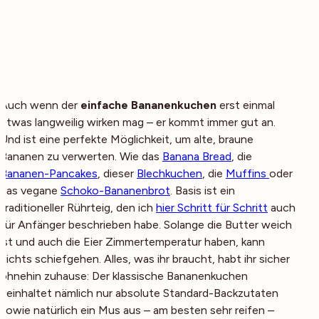
Auch wenn der
einfache Bananenkuchen
erst einmal
etwas langweilig wirken mag – er kommt immer gut an.
Und ist eine perfekte Möglichkeit, um alte, braune
Bananen zu verwerten. Wie das
Banana Bread
, die
Bananen-Pancakes
, dieser
Blechkuchen
, die
Muffins
oder
das vegane
Schoko-Bananenbrot
. Basis ist ein
traditioneller Rührteig, den ich
hier Schritt für Schritt
auch
für Anfänger beschrieben habe. Solange die Butter weich
ist und auch die Eier Zimmertemperatur haben, kann
nichts schiefgehen. Alles, was ihr braucht, habt ihr sicher
ohnehin zuhause: Der klassische Bananenkuchen
beinhaltet nämlich nur absolute Standard-Backzutaten
sowie natürlich ein Mus aus – am besten sehr reifen –