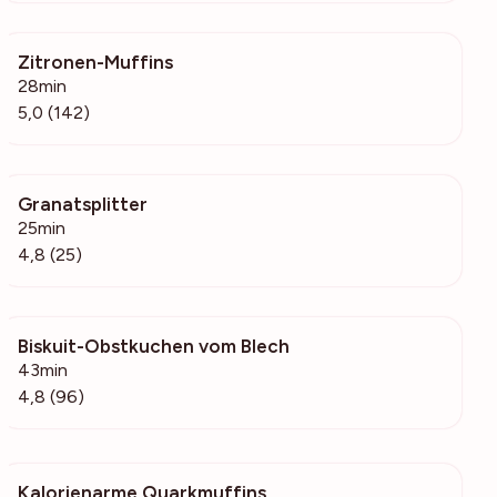
Zitronen-Muffins
48.2k
28min
5,0 (142)
Granatsplitter
4459
25min
4,8 (25)
Biskuit-Obstkuchen vom Blech
11k
43min
4,8 (96)
Kalorienarme Quarkmuffins
398