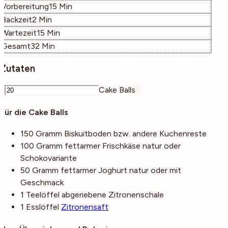
Minuten
Vorbereitung
15
Min
Minuten
Backzeit
2
Min
Minuten
Wartezeit
15
Min
Minuten
Gesamt
32
Min
Zutaten
–
Cake Balls
+
Für die Cake Balls
150
Gramm
Biskuitboden
bzw. andere Kuchenreste
100
Gramm
fettarmer Frischkäse
natur oder
Schokovariante
50
Gramm
fettarmer Joghurt
natur oder mit
Geschmack
1
Teelöffel
abgeriebene Zitronenschale
1
Esslöffel
Zitronensaft