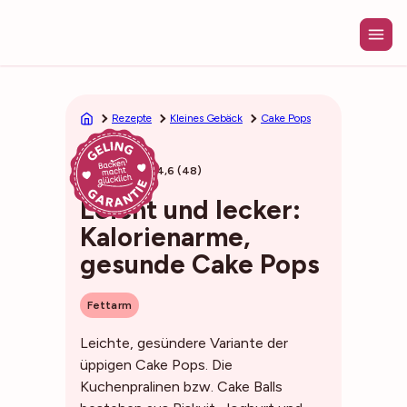
Zum
Inhalt
springen
Rezepte
Kleines Gebäck
Cake Pops
32min
4,6 (48)
Leicht und lecker:
Kalorienarme,
gesunde Cake Pops
Fettarm
Leichte, gesündere Variante der
üppigen Cake Pops. Die
Kuchenpralinen bzw. Cake Balls