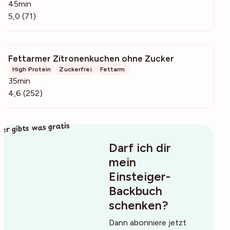
45min
5,0 (71)
Fettarmer Zitronenkuchen ohne Zucker
3597
High Protein
Zuckerfrei
Fettarm
35min
4,6 (252)
ier gibts was gratis
Darf ich dir
mein
Einsteiger-
Backbuch
schenken?
Dann abonniere jetzt